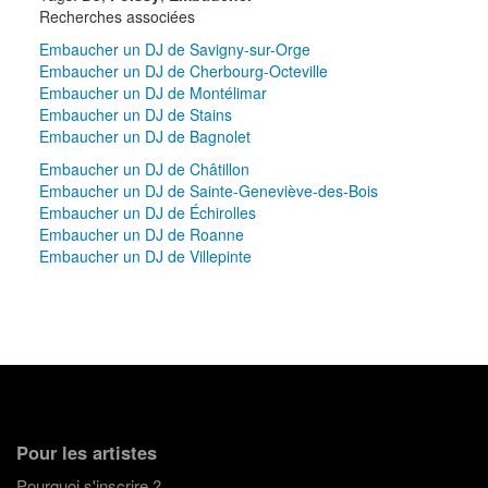
Recherches associées
Embaucher un DJ de Savigny-sur-Orge
Embaucher un DJ de Cherbourg-Octeville
Embaucher un DJ de Montélimar
Embaucher un DJ de Stains
Embaucher un DJ de Bagnolet
Embaucher un DJ de Châtillon
Embaucher un DJ de Sainte-Geneviève-des-Bois
Embaucher un DJ de Échirolles
Embaucher un DJ de Roanne
Embaucher un DJ de Villepinte
Pour les artistes
Pourquoi s'inscrire ?