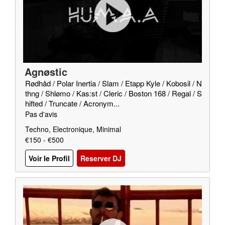
Agnøstic
Rødhåd / Polar Inertia / Slam / Etapp Kyle / Kobosil / N
thng / Shlømo / Kas:st / Cleric / Boston 168 / Regal / S
hifted / Truncate / Acronym...
Pas d'avis
Techno, Electronique, Minimal
€150 - €500
Voir le Profil
Reserver DJ