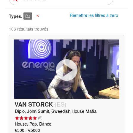
Remettre les filtres à zero
Types
DJ
X
106 résultats trouvés
VAN STORCK
(
ES
)
Diplo, John Sumit, Sweedish House Mafia
(
6
)
House, Pop, Dance
€500 - €5000