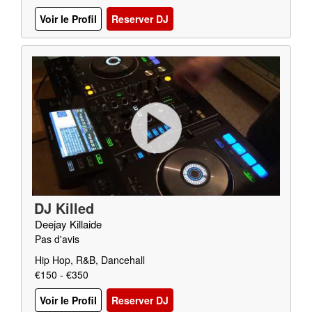
Voir le Profil
Reserver DJ
DJ Killed
Deejay Killaide
Pas d'avis
Hip Hop, R&B, Dancehall
€150 - €350
Voir le Profil
Reserver DJ