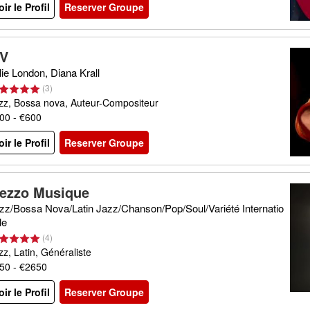
oir le Profil
Reserver Groupe
V
lie London, Diana Krall
(
3
)
zz, Bossa nova, Auteur-Compositeur
00 - €600
oir le Profil
Reserver Groupe
ezzo Musique
zz/Bossa Nova/Latin Jazz/Chanson/Pop/Soul/Variété Internatio
le
(
4
)
zz, Latin, Généraliste
50 - €2650
oir le Profil
Reserver Groupe