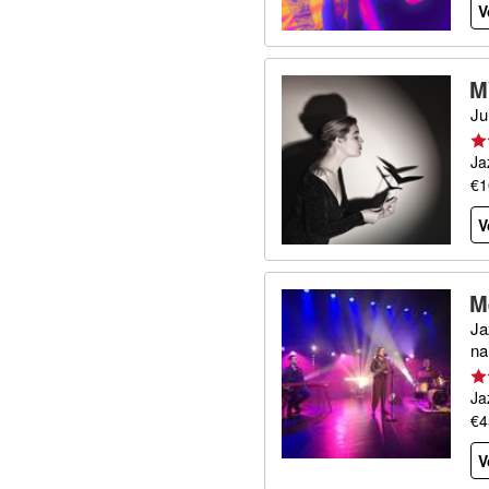
V
M
Ju
Ja
€1
V
M
Ja
na
Ja
€4
V