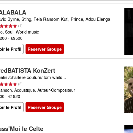
ALABALA
vid Byrne, Sting, Fela Ransom Kuti, Prince, Adou Elenga
(
1
)
ro, Soul, World music
200 - €9500
oir le Profil
Reserver Groupe
redBATISTA KonZert
gelin /charlelie couture/ tom waits...
(
2
)
anson, Acoustique, Auteur-Compositeur
00 - €1920
oir le Profil
Reserver Groupe
ass'Moi le Celte