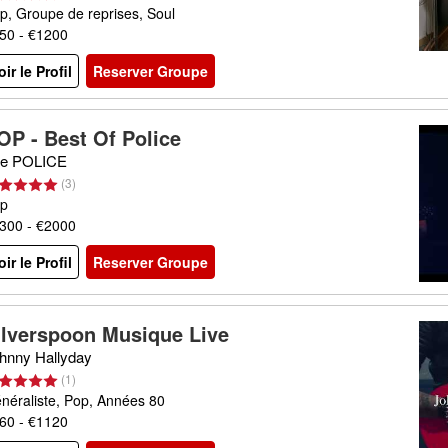
p, Groupe de reprises, Soul
50 - €1200
oir le Profil
Reserver Groupe
OP - Best Of Police
e POLICE
(
3
)
p
300 - €2000
oir le Profil
Reserver Groupe
ilverspoon Musique Live
hnny Hallyday
(
1
)
néraliste, Pop, Années 80
60 - €1120