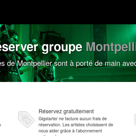
server groupe
Montpell
s de Montpellier sont à porté de main avec
Réservez gratuitement
Gigstarter ne facture aucun frais de
s
réservation. Les artistes choisissent de
nous aider grâce à l'abonnement