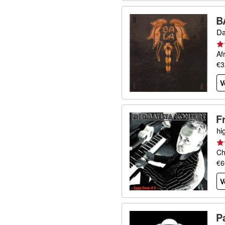
B
Da
Af
€3
V
F
hi
Ch
€6
V
P