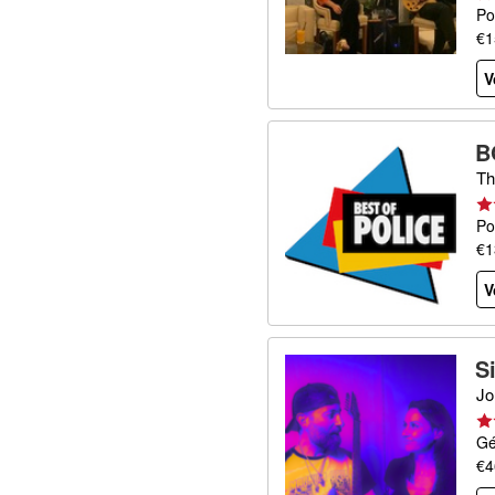
Po
€1
V
B
Th
Po
€1
V
S
Jo
Gé
€4