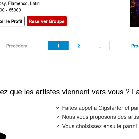
psy, Flamenco, Latin
00 - €5000
oir le Profil
Reserver Groupe
Précédent
1
2
...
Pro
ez que les artistes viennent vers vous ? L
Faites appel à Gigstarter et p
Nous vous proposons des artis
Vous choisissez ensuite parmi l