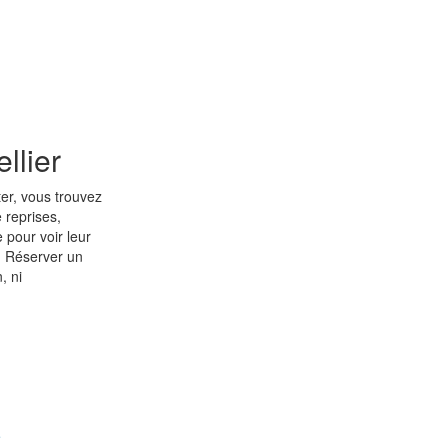
llier
er, vous trouvez
 reprises,
 pour voir leur
e. Réserver un
, ni
e