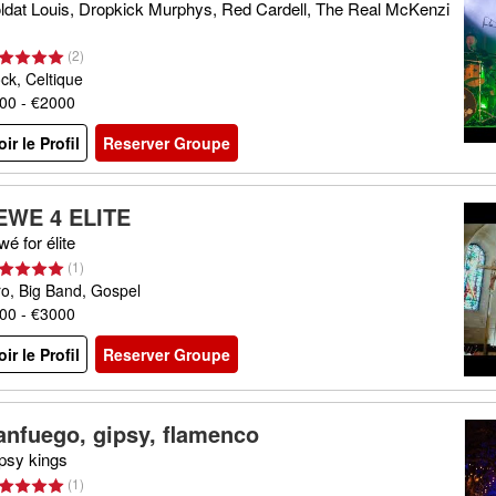
ldat Louis, Dropkick Murphys, Red Cardell, The Real McKenzi
(
2
)
ck, Celtique
00 - €2000
oir le Profil
Reserver Groupe
EWE 4 ELITE
wé for élite
(
1
)
ro, Big Band, Gospel
00 - €3000
oir le Profil
Reserver Groupe
anfuego, gipsy, flamenco
psy kings
(
1
)