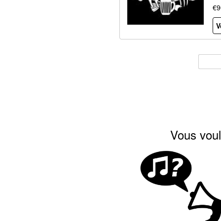
€9
V
Vous voul