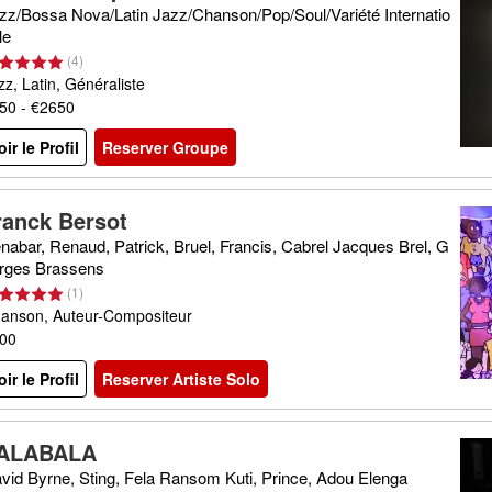
zz/Bossa Nova/Latin Jazz/Chanson/Pop/Soul/Variété Internatio
le
(
4
)
zz, Latin, Généraliste
50 - €2650
oir le Profil
Reserver Groupe
ranck Bersot
nabar, Renaud, Patrick, Bruel, Francis, Cabrel Jacques Brel, G
rges Brassens
(
1
)
anson, Auteur-Compositeur
00
oir le Profil
Reserver Artiste Solo
ALABALA
vid Byrne, Sting, Fela Ransom Kuti, Prince, Adou Elenga