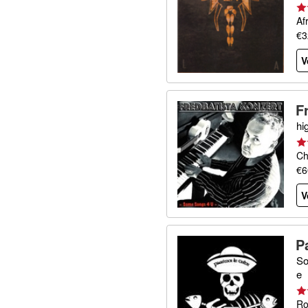
Af
€3
V
F
hi
Ch
€6
V
P
So
e
Ro