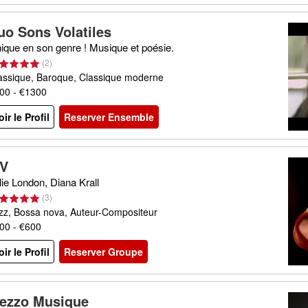
uo Sons Volatiles
ique en son genre ! Musique et poésie.
(
2
)
assique, Baroque, Classique moderne
00 - €1300
oir le Profil
Reserver Ensemble
V
lie London, Diana Krall
(
3
)
zz, Bossa nova, Auteur-Compositeur
00 - €600
oir le Profil
Reserver Groupe
ezzo Musique