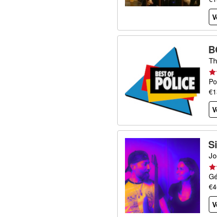
V
B
Th
Po
€1
V
S
Jo
Gé
€4
V