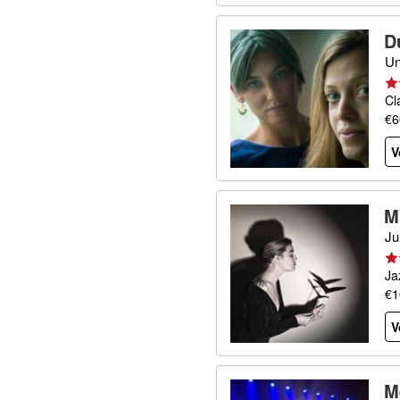
D
Un
Cl
€6
V
M
Ju
Ja
€1
V
M