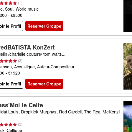
(
1
)
ro, Soul, World music
200 - €9500
oir le Profil
Reserver Groupe
redBATISTA KonZert
gelin /charlelie couture/ tom waits...
(
2
)
anson, Acoustique, Auteur-Compositeur
00 - €1920
oir le Profil
Reserver Groupe
ass'Moi le Celte
ldat Louis, Dropkick Murphys, Red Cardell, The Real McKenzi
(
2
)
ck, Celtique