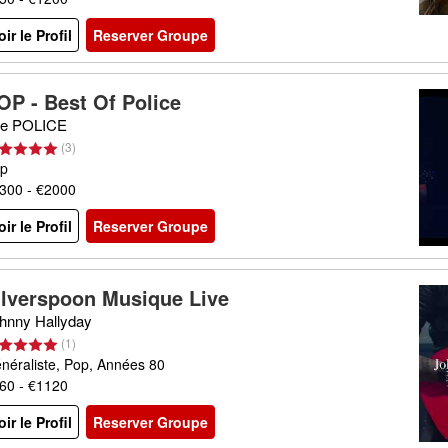
oir le Profil
Reserver Groupe
OP - Best Of Police
e POLICE
(
3
)
p
300 - €2000
oir le Profil
Reserver Groupe
ilverspoon Musique Live
hnny Hallyday
(
1
)
néraliste, Pop, Années 80
60 - €1120
oir le Profil
Reserver Groupe