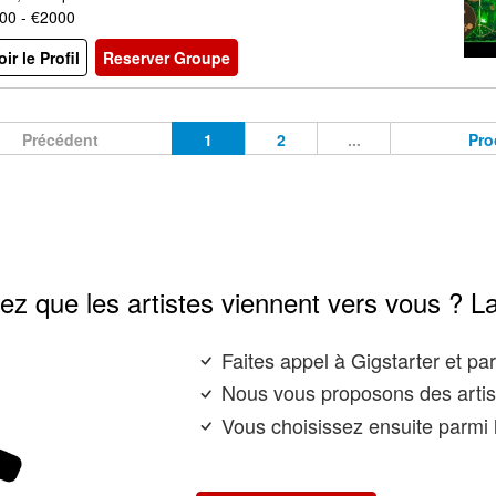
00 - €2000
oir le Profil
Reserver Groupe
Précédent
1
2
...
Pro
ez que les artistes viennent vers vous ? L
Faites appel à Gigstarter et p
Nous vous proposons des artis
Vous choisissez ensuite parmi l