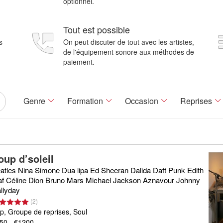
optionnel.
Tout est possible
s
On peut discuter de tout avec les artistes,
de l'équipement sonore aux méthodes de
paiement.
Genre
Formation
Occasion
Reprises
oup d’soleil
atles Nina Simone Dua lipa Ed Sheeran Dalida Daft Punk Edith
af Céline Dion Bruno Mars Michael Jackson Aznavour Johnny
llyday
(
2
)
p, Groupe de reprises, Soul
50 - €1200