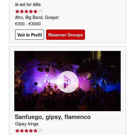
lè wé for élite
(
1
)
Afro, Big Band, Gospel
€300 - €3000
Voir le Profil
Reserver Groupe
Sanfuego, gipsy, flamenco
Gipsy kings
(
1
)