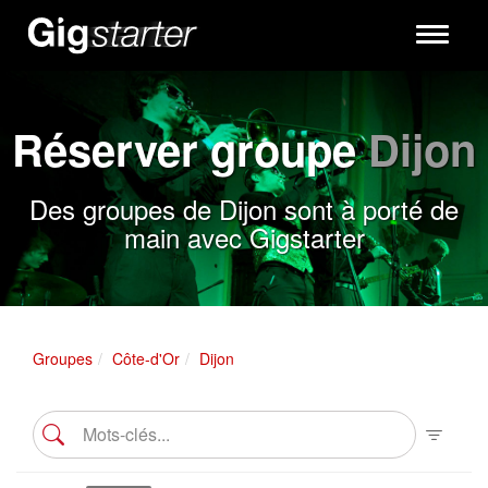
Toggle
navigati
Réserver groupe
Dijon
Des groupes de Dijon sont à porté de
main avec Gigstarter
Groupes
Côte-d'Or
Dijon