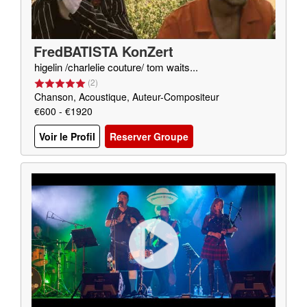
FredBATISTA KonZert
higelin /charlelie couture/ tom waits...
(
2
)
Chanson, Acoustique, Auteur-Compositeur
€600 - €1920
Voir le Profil
Reserver Groupe