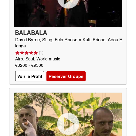
BALABALA
David Byrne, Sting, Fela Ransom Kuti, Prince, Adou E
lenga
(
1
)
Afro, Soul, World music
€3200 - €9500
Voir le Profil
Reserver Groupe