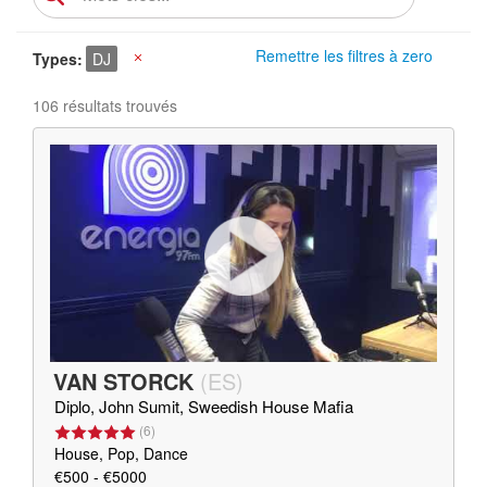
Remettre les filtres à zero
Types
DJ
X
106 résultats trouvés
VAN STORCK
(
ES
)
Diplo, John Sumit, Sweedish House Mafia
(
6
)
House, Pop, Dance
€500 - €5000