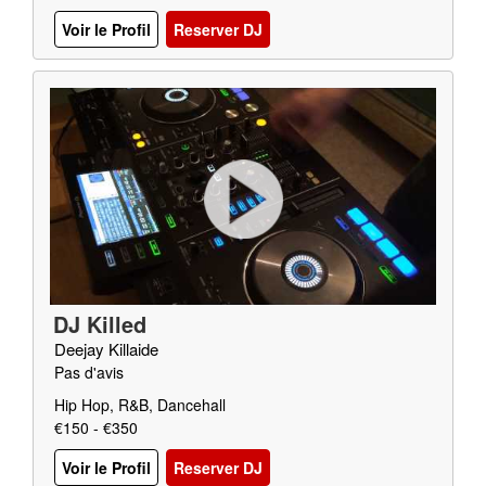
Voir le Profil
Reserver DJ
DJ Killed
Deejay Killaide
Pas d'avis
Hip Hop, R&B, Dancehall
€150 - €350
Voir le Profil
Reserver DJ