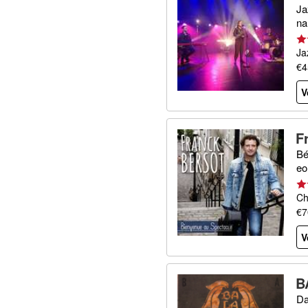
Ja
na
Ja
€4
V
F
Bé
eo
Ch
€7
V
B
Da