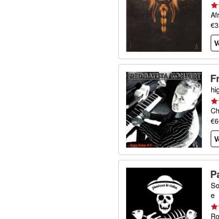
Af
€3
V
F
hi
Ch
€6
V
P
So
e
Ro