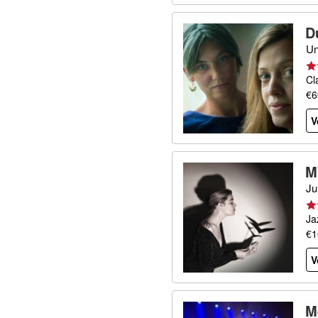
D
Un
Cl
€6
V
M
Ju
Ja
€1
V
M