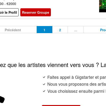
00 - €2000
oir le Profil
Reserver Groupe
Précédent
1
2
...
Pro
ez que les artistes viennent vers vous ? L
Faites appel à Gigstarter et p
Nous vous proposons des artis
Vous choisissez ensuite parmi l