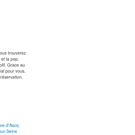
vous trouverez
 et la pop.
ofil. Grace au
éal pour vous.
réservation.
uve-d'Ascq
sur-Seine