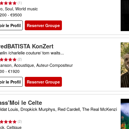
(
1
)
ro, Soul, World music
200 - €9500
oir le Profil
Reserver Groupe
redBATISTA KonZert
gelin /charlelie couture/ tom waits...
(
2
)
anson, Acoustique, Auteur-Compositeur
00 - €1920
oir le Profil
Reserver Groupe
ass'Moi le Celte
ldat Louis, Dropkick Murphys, Red Cardell, The Real McKenzi
(
2
)
ck, Celtique