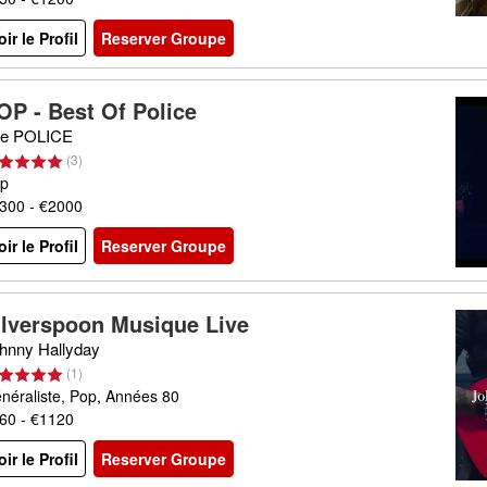
oir le Profil
Reserver Groupe
OP - Best Of Police
e POLICE
(
3
)
p
300 - €2000
oir le Profil
Reserver Groupe
ilverspoon Musique Live
hnny Hallyday
(
1
)
néraliste, Pop, Années 80
60 - €1120
oir le Profil
Reserver Groupe