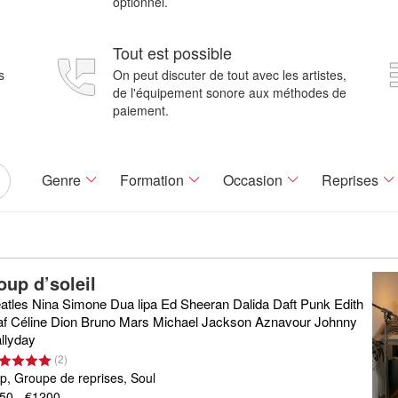
optionnel.
Tout est possible
s
On peut discuter de tout avec les artistes,
de l'équipement sonore aux méthodes de
paiement.
Genre
Formation
Occasion
Reprises
oup d’soleil
atles Nina Simone Dua lipa Ed Sheeran Dalida Daft Punk Edith
af Céline Dion Bruno Mars Michael Jackson Aznavour Johnny
llyday
(
2
)
p, Groupe de reprises, Soul
50 - €1200