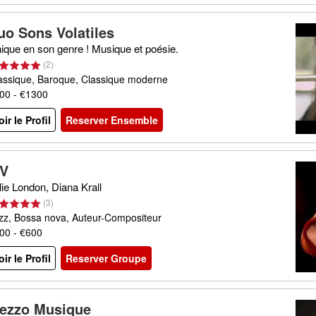
uo Sons Volatiles
ique en son genre ! Musique et poésie.
(
2
)
assique, Baroque, Classique moderne
00 - €1300
oir le Profil
Reserver Ensemble
V
lie London, Diana Krall
(
3
)
zz, Bossa nova, Auteur-Compositeur
00 - €600
oir le Profil
Reserver Groupe
ezzo Musique