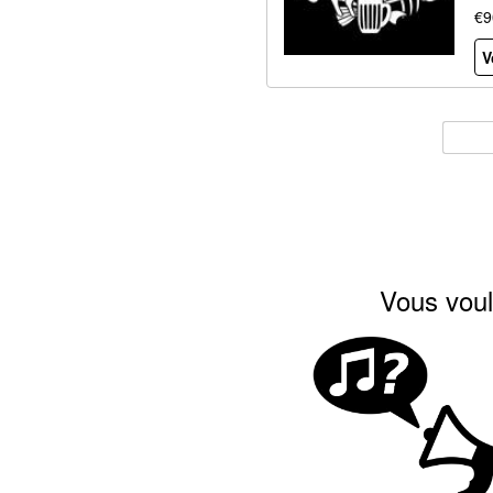
€9
V
Vous voul