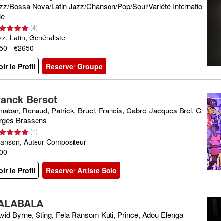
zz/Bossa Nova/Latin Jazz/Chanson/Pop/Soul/Variété Internatio
le
(
4
)
zz, Latin, Généraliste
50 - €2650
oir le Profil
Reserver Groupe
ranck Bersot
nabar, Renaud, Patrick, Bruel, Francis, Cabrel Jacques Brel, G
rges Brassens
(
1
)
anson, Auteur-Compositeur
00
oir le Profil
Reserver Artiste Solo
ALABALA
vid Byrne, Sting, Fela Ransom Kuti, Prince, Adou Elenga