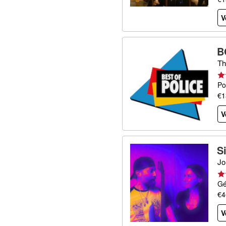
V
B
Th
Po
€1
V
S
Jo
Gé
€4
V