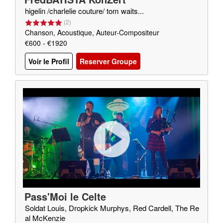
higelin /charlelie couture/ tom waits...
(
2
)
Chanson, Acoustique, Auteur-Compositeur
€600 - €1920
Voir le Profil
Reserver Groupe
Pass'Moi le Celte
Soldat Louis, Dropkick Murphys, Red Cardell, The Re
al McKenzie