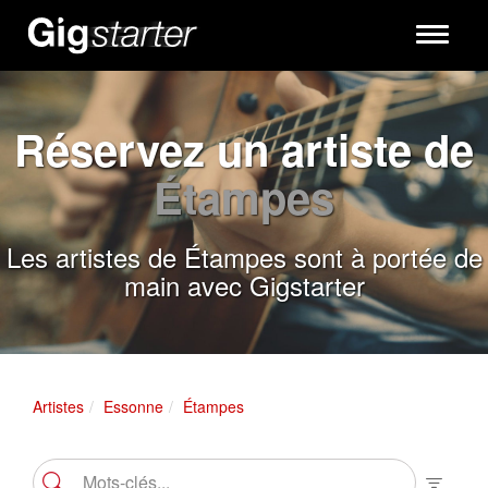
Toggle
navigati
Réservez un artiste de
Étampes
Les artistes de Étampes sont à portée de
main avec Gigstarter
Artistes
Essonne
Étampes