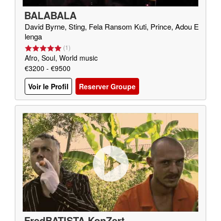
BALABALA
David Byrne, Sting, Fela Ransom Kuti, Prince, Adou E
lenga
(
1
)
Afro, Soul, World music
€3200 - €9500
Voir le Profil
Reserver Groupe
FredBATISTA KonZert