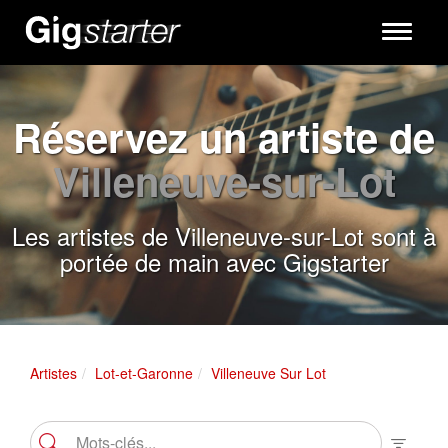
Toggle
navigati
Réservez un artiste de
Villeneuve-sur-Lot
Les artistes de Villeneuve-sur-Lot sont à
portée de main avec Gigstarter
Artistes
Lot-et-Garonne
Villeneuve Sur Lot