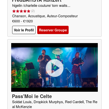
higelin /charlelie couture/ tom waits...
(
2
)
Chanson, Acoustique, Auteur-Compositeur
€600 - €1920
Voir le Profil
Reserver Groupe
Pass'Moi le Celte
Soldat Louis, Dropkick Murphys, Red Cardell, The Re
al McKenzie