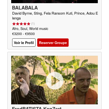
BALABALA
David Byrne, Sting, Fela Ransom Kuti, Prince, Adou E
lenga
(
1
)
Afro, Soul, World music
€3200 - €9500
Voir le Profil
Reserver Groupe
FredBATISTA KonZert