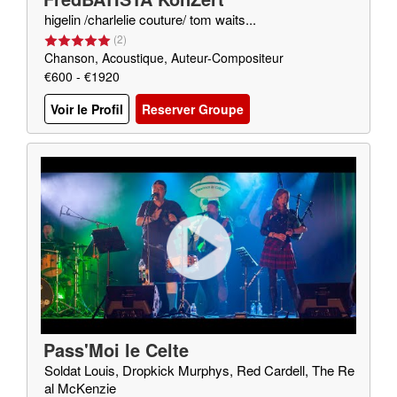
higelin /charlelie couture/ tom waits...
(
2
)
Chanson, Acoustique, Auteur-Compositeur
€600 - €1920
Voir le Profil
Reserver Groupe
Pass'Moi le Celte
Soldat Louis, Dropkick Murphys, Red Cardell, The Re
al McKenzie