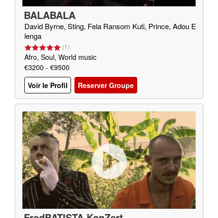
BALABALA
David Byrne, Sting, Fela Ransom Kuti, Prince, Adou E
lenga
(
1
)
Afro, Soul, World music
€3200 - €9500
Voir le Profil
Reserver Groupe
FredBATISTA KonZert