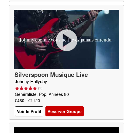
Silverspoon Musique Live
Johnny Hallyday
(
1
)
Généraliste, Pop, Années 80
€460 - €1120
Voir le Profil
Reserver Groupe