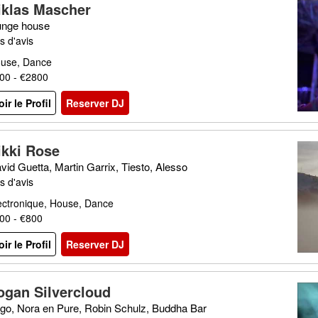
iklas Mascher
unge house
s d'avis
use, Dance
00 - €2800
oir le Profil
Reserver DJ
ikki Rose
vid Guetta, Martin Garrix, Tiesto, Alesso
s d'avis
ectronique, House, Dance
00 - €800
oir le Profil
Reserver DJ
ogan Silvercloud
go, Nora en Pure, Robin Schulz, Buddha Bar