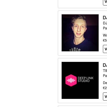
V
D
D
Pa
Wo
€5
V
D
T
Pa
De
€2
V