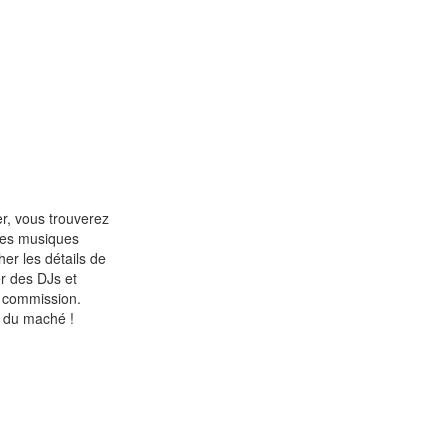
er, vous trouverez
tres musiques
her les détails de
er des DJs et
e commission.
s du maché !