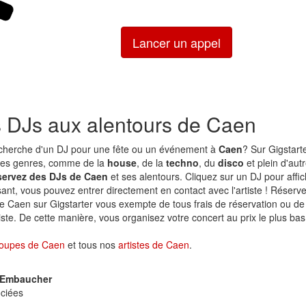
Lancer un appel
s DJs aux alentours de Caen
echerche d'un DJ pour une fête ou un événement à
Caen
? Sur Gigstart
 les genres, comme de la
house
, de la
techno
, du
disco
et plein d'au
ervez des DJs de Caen
et ses alentours. Cliquez sur un DJ pour affic
isant, vous pouvez entrer directement en contact avec l'artiste ! Réserv
e Caen sur Gigstarter vous exempte de tous frais de réservation ou d
tiste. De cette manière, vous organisez votre concert au prix le plus ba
oupes de Caen
et tous nos
artistes de Caen
.
Embaucher
ciées