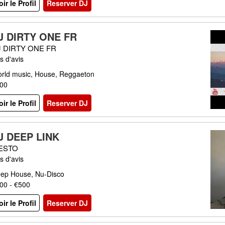
oir le Profil
Reserver DJ
J DIRTY ONE FR
J DIRTY ONE FR
s d'avis
rld music, House, Reggaeton
00
oir le Profil
Reserver DJ
J DEEP LINK
IESTO
s d'avis
ep House, Nu-Disco
00 - €500
oir le Profil
Reserver DJ