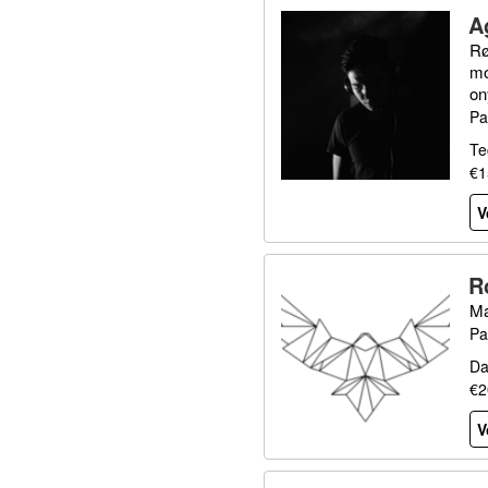
A
Rø
mo
on
Pa
Te
€1
V
R
Ma
Pa
Da
€2
V