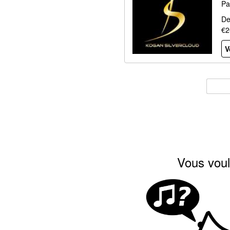
Pa
De
€2
V
Vous voul