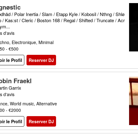
gnøstic
dhåd / Polar Inertia / Slam / Etapp Kyle / Kobosil / Nthng / Shlø
 / Kas:st / Cleric / Boston 168 / Regal / Shifted / Truncate / Acr
ym...
s d'avis
chno, Electronique, Minimal
50 - €500
oir le Profil
Reserver DJ
obin Fraekl
rtin Garrix
s d'avis
nce, World music, Alternative
00 - €2000
oir le Profil
Reserver DJ