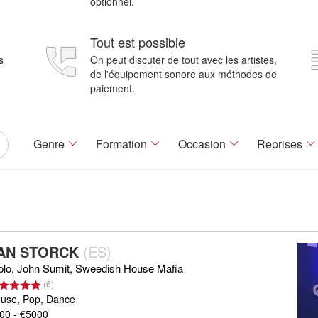
optionnel.
Tout est possible
s
On peut discuter de tout avec les artistes,
de l'équipement sonore aux méthodes de
paiement.
Genre
Formation
Occasion
Reprises
AN STORCK
(
ES
)
plo, John Sumit, Sweedish House Mafia
(
6
)
use, Pop, Dance
00 - €5000