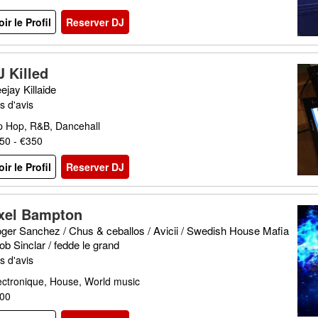
oir le Profil
Reserver DJ
J Killed
ejay Killaide
s d'avis
p Hop, R&B, Dancehall
50 - €350
oir le Profil
Reserver DJ
xel Bampton
ger Sanchez / Chus & ceballos / Avicii / Swedish House Mafia
bob Sinclar / fedde le grand
s d'avis
ectronique, House, World music
00