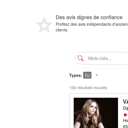
Des avis dignes de confiance
Profitez des avis indépendants d'ancien
clients.
Types
DJ
X
106 résultats trouvés
V
Di
Ho
€5