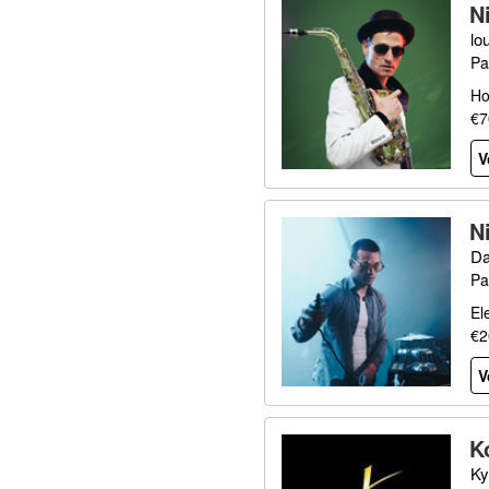
N
lo
Pa
Ho
€7
V
N
Da
Pa
El
€2
V
K
Ky