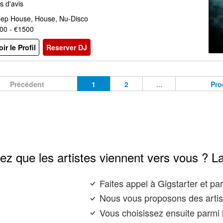
s d'avis
ep House, House, Nu-Disco
00 - €1500
oir le Profil
Reserver DJ
Précédent
1
2
...
Pro
ez que les artistes viennent vers vous ? L
Faites appel à Gigstarter et p
Nous vous proposons des artis
Vous choisissez ensuite parmi l