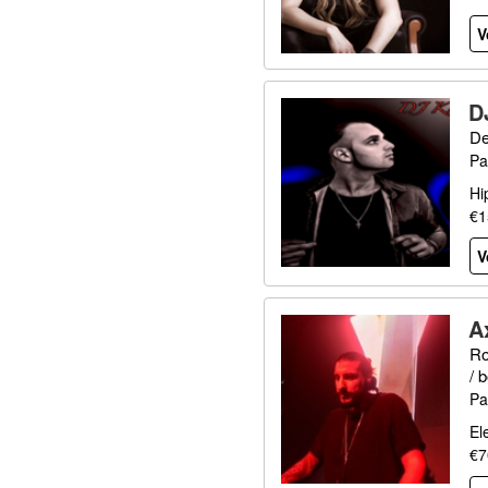
V
D
De
Pa
Hi
€1
V
A
Ro
/ 
Pa
El
€7