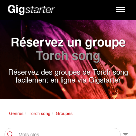
Toggle
navigati
Réservez un groupe
Torch song
Réservez des groupes de Torch song
facilement en ligne via Gigstarter
Genres
Torch song
Groupes