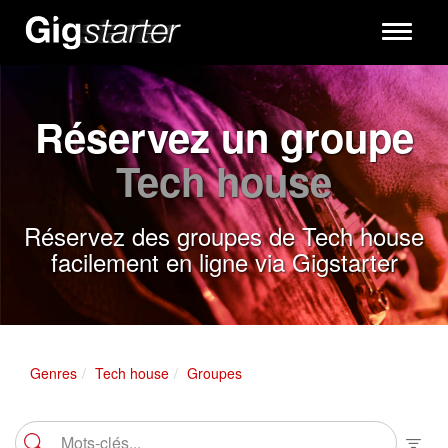
Toggle
navigati
Réservez un groupe
Tech house
Réservez des groupes de Tech house
facilement en ligne via Gigstarter
Genres
Tech house
Groupes