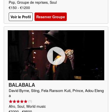
Pop, Groupe de reprises, Soul
€150 - €1200
Voir le Profil
Reserver Groupe
BALABALA
David Byrne, Sting, Fela Ransom Kuti, Prince, Adou Eleng
a
(
1
)
Afro, Soul, World music
€3200 - €9500