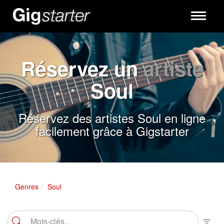
Toggle
navigati
Réservez un
artiste
Soul
Réservez des artistes Soul en ligne
facilement grâce à Gigstarter
Genres
Soul