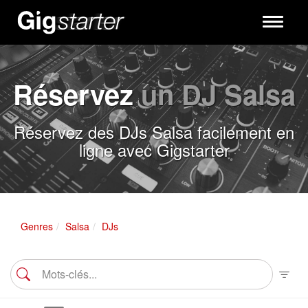
Toggle
navigati
Réservez
un DJ Salsa
Réservez des DJs Salsa facilement en
ligne avec Gigstarter
Genres
Salsa
DJs