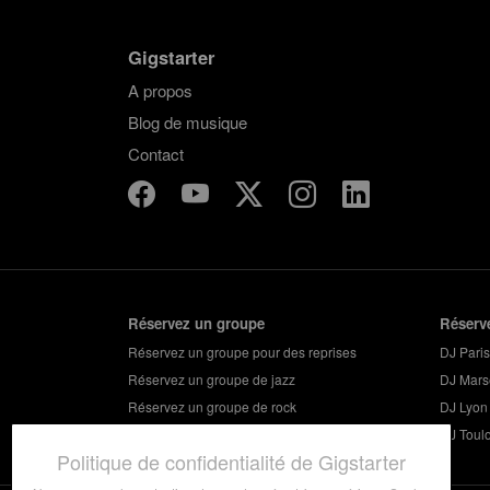
Gigstarter
A propos
Blog de musique
Contact
Réservez un groupe
Réserv
Réservez un groupe pour des reprises
DJ Paris
Réservez un groupe de jazz
DJ Marse
Réservez un groupe de rock
DJ Lyon
Réservez un groupe pour vos soirées
DJ Toul
Politique de confidentialité de Gigstarter