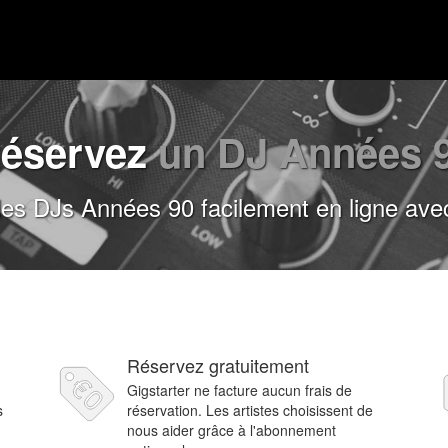
éservez
un DJ Années 
es DJs Années 90 facilement en ligne avec
Réservez gratuitement
Gigstarter ne facture aucun frais de
s
réservation. Les artistes choisissent de
nous aider grâce à l'abonnement