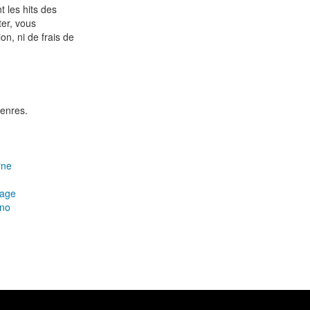
 les hits des
ter, vous
n, ni de frais de
enres.
rne
mage
ano