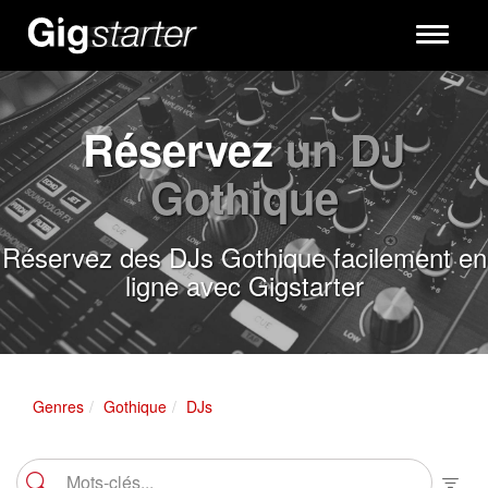
Toggle
navigati
Réservez
un DJ
Gothique
Réservez des DJs Gothique facilement en
ligne avec Gigstarter
Genres
Gothique
DJs