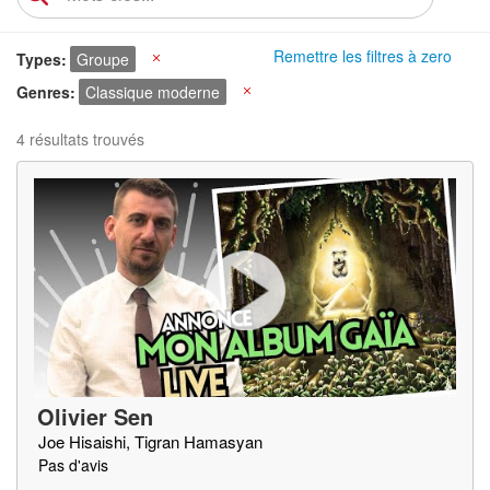
Remettre les filtres à zero
Types
Groupe
X
Genres
Classique moderne
X
4 résultats trouvés
Olivier Sen
Joe Hisaishi, Tigran Hamasyan
Pas d'avis