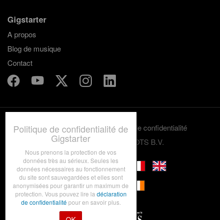
Gigstarter
A propos
Blog de musique
Contact
Politique de confidentialité de
Termes et conditions
Politique de confidentialité
Gigstarter
© 2012-2026 GRASSROOTS B.V.
Nous prenons la protection de vos
données très au sérieux. Seules les
données nécessaires au fonctionnement
du site sont sauvegardées et elles sont
anonymisées pour garantir un maximum de
protection. Vous pouvez lire la
déclaration
de confidentialité
pour en savoir plus.
OK