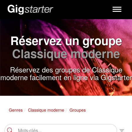
Toggle
navigati
Réservez un groupe
Classique moderne
Réservez des groupes de Classique
moderne facilement en ligne via Gigstarter
Genres
Classique moderne
Groupes