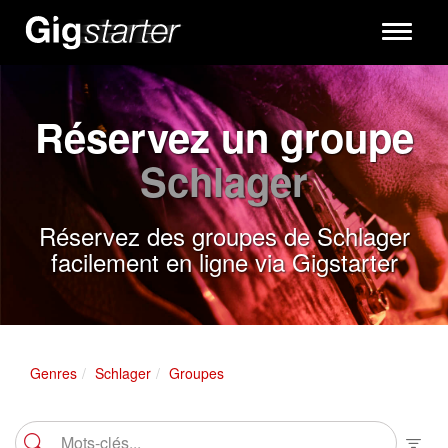
Toggle
navigati
Réservez un groupe
Schlager
Réservez des groupes de Schlager
facilement en ligne via Gigstarter
Genres
Schlager
Groupes