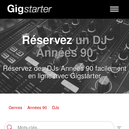
Toggle
navigati
Réservez
un DJ
Années 90
Réservez des DJs Années 90 facilement
en ligne avec Gigstarter
Genres
Années 90
DJs