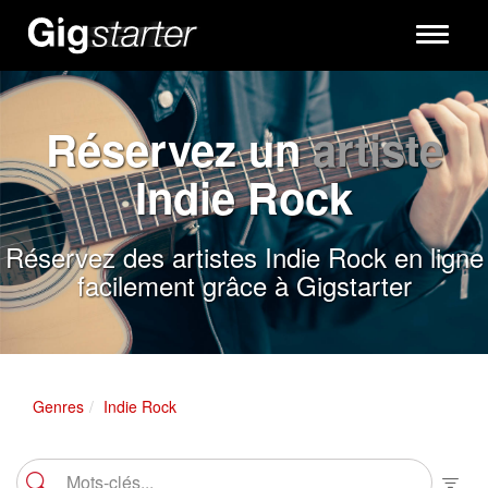
Toggle
navigati
Réservez un
artiste
Indie Rock
Réservez des artistes Indie Rock en ligne
facilement grâce à Gigstarter
Genres
Indie Rock