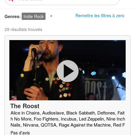
Remettre les filtres à zero
Genres
Indie Rock
X
29 résultats trouvés
The Roost
Alice in Chains, Audioslave, Black Sabbath, Deftones, Fait
h No More, Foo Fighters, Incubus, Led Zeppelin, Nine Inch
Nails, Nirvana, QOTSA, Rage Against the Machine, Red F
ang, Royal Blood, SOAD, Soundgarden, Triggerfinger, Truc
Pas d'avis