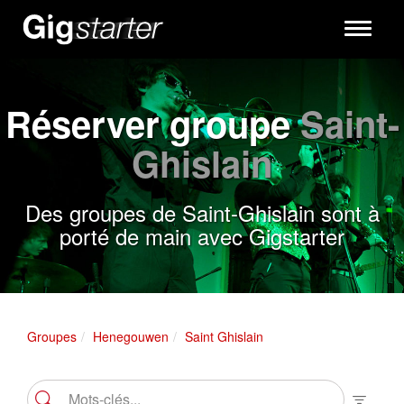
Toggle
navigati
Réserver groupe
Saint-
Ghislain
Des groupes de Saint-Ghislain sont à
porté de main avec Gigstarter
Groupes
Henegouwen
Saint Ghislain