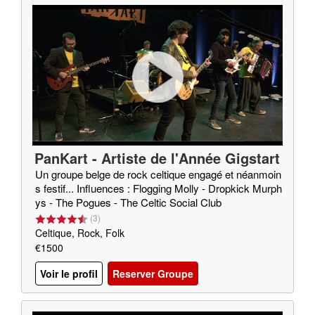
PanKart - Artiste de l'Année Gigstart
er 2020
Un groupe belge de rock celtique engagé et néanmoin
s festif... Influences : Flogging Molly - Dropkick Murph
ys - The Pogues - The Celtic Social Club
(
3
)
Celtique, Rock, Folk
€1500
Voir le profil
Reserver Groupe