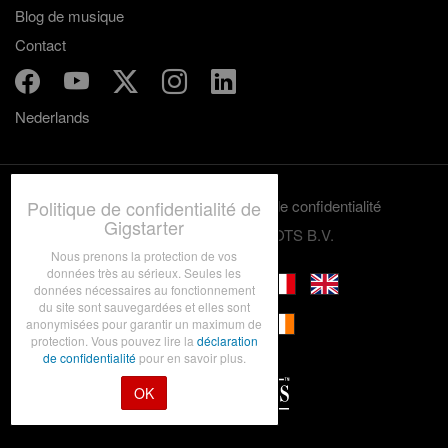
Blog de musique
Contact
Nederlands
Politique de confidentialité de
Termes et conditions
Politique de confidentialité
Gigstarter
© 2012-2026 GRASSROOTS B.V.
Nous prenons la protection de vos
données très au sérieux. Seules les
données nécessaires au fonctionnement
du site sont sauvegardées et elles sont
anonymisées pour garantir un maximum de
protection. Vous pouvez lire la
déclaration
de confidentialité
pour en savoir plus.
OK