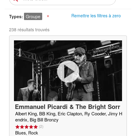
Remettre les filtres à zero
Types
Groupe
X
238 résultats trouvés
Emmanuel Picardi & The Bright Sorr
ow
Albert King, BB King, Eric Clapton, Ry Cooder, Jimy H
endrix, Big Bill Bronzy
(
2
)
Blues, Rock