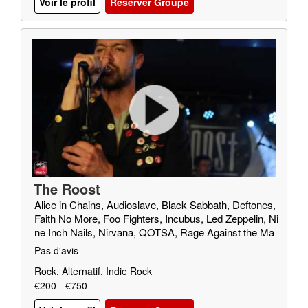
Voir le profil
Reserver Groupe
The Roost
Alice in Chains, Audioslave, Black Sabbath, Deftones,
Faith No More, Foo Fighters, Incubus, Led Zeppelin, Ni
ne Inch Nails, Nirvana, QOTSA, Rage Against the Ma
chine, Red Fang, Royal Blood, SOAD, Soundgarden, T
Pas d'avis
riggerfinger, Truck Fighters, Wolfmother
Rock, Alternatif, Indie Rock
€200 - €750