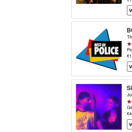
V
B
Th
Po
€1
V
S
Jo
Gé
€4
V