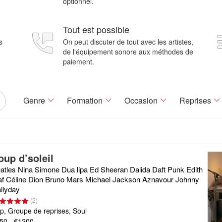
optionnel.
Tout est possible
s
On peut discuter de tout avec les artistes,
de l'équipement sonore aux méthodes de
paiement.
Genre
Formation
Occasion
Reprises
oup d’soleil
atles Nina Simone Dua lipa Ed Sheeran Dalida Daft Punk Edith
af Céline Dion Bruno Mars Michael Jackson Aznavour Johnny
llyday
(
2
)
p, Groupe de reprises, Soul
50 - €1200