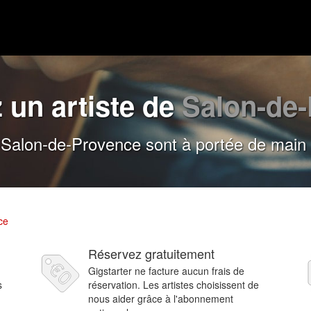
 un artiste de
Salon-de
e Salon-de-Provence sont à portée de main 
ce
Réservez gratuitement
Gigstarter ne facture aucun frais de
s
réservation. Les artistes choisissent de
nous aider grâce à l'abonnement