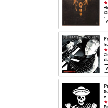
Af
€3
V
F
hi
Ch
€6
V
P
So
e
Ro