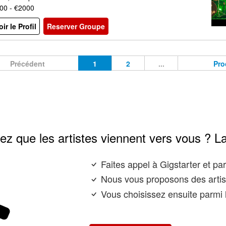
00 - €2000
oir le Profil
Reserver Groupe
Précédent
1
2
...
Pro
ez que les artistes viennent vers vous ? L
Faites appel à Gigstarter et p
Nous vous proposons des artis
Vous choisissez ensuite parmi l