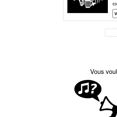
€9
V
Vous voul