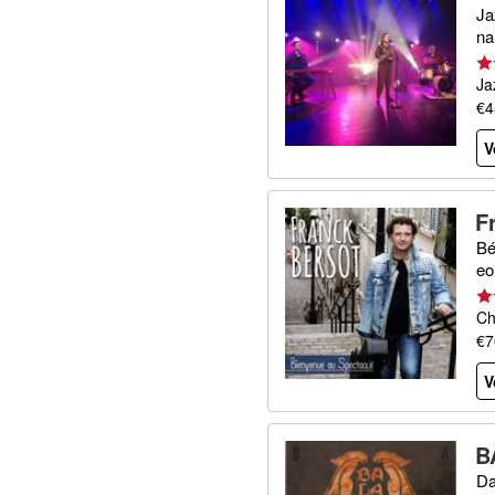
Ja
na
Ja
€4
V
F
Bé
eo
Ch
€7
V
B
Da