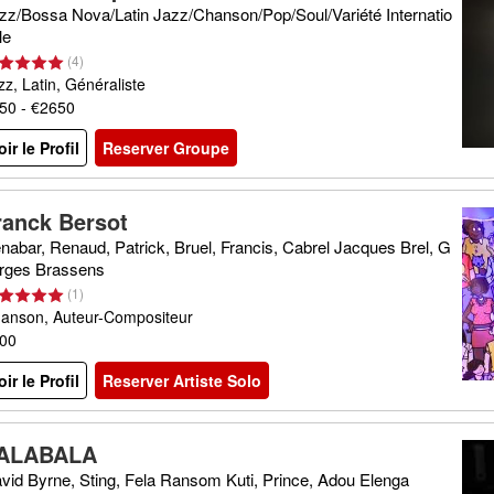
zz/Bossa Nova/Latin Jazz/Chanson/Pop/Soul/Variété Internatio
le
(
4
)
zz, Latin, Généraliste
50 - €2650
oir le Profil
Reserver Groupe
ranck Bersot
nabar, Renaud, Patrick, Bruel, Francis, Cabrel Jacques Brel, G
rges Brassens
(
1
)
anson, Auteur-Compositeur
00
oir le Profil
Reserver Artiste Solo
ALABALA
vid Byrne, Sting, Fela Ransom Kuti, Prince, Adou Elenga