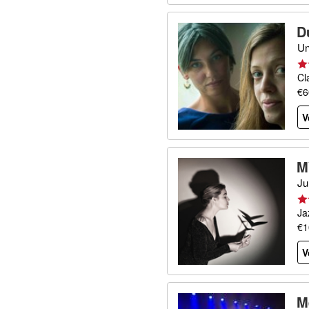
D
Un
Cl
€6
V
M
Ju
Ja
€1
V
M