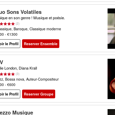
uo Sons Volatiles
ique en son genre ! Musique et poésie.
(
2
)
assique, Baroque, Classique moderne
00 - €1300
oir le Profil
Reserver Ensemble
V
lie London, Diana Krall
(
3
)
zz, Bossa nova, Auteur-Compositeur
00 - €600
oir le Profil
Reserver Groupe
ezzo Musique