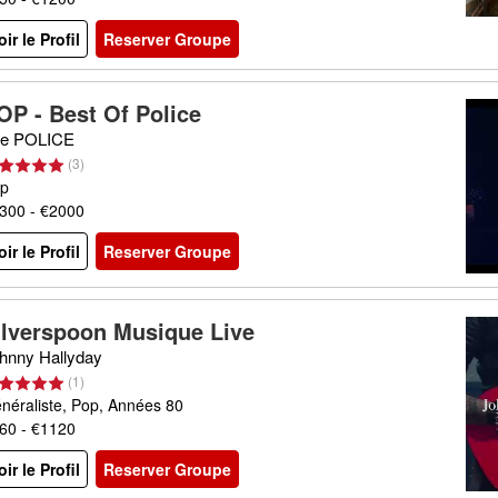
oir le Profil
Reserver Groupe
OP - Best Of Police
e POLICE
(
3
)
p
300 - €2000
oir le Profil
Reserver Groupe
ilverspoon Musique Live
hnny Hallyday
(
1
)
néraliste, Pop, Années 80
60 - €1120
oir le Profil
Reserver Groupe