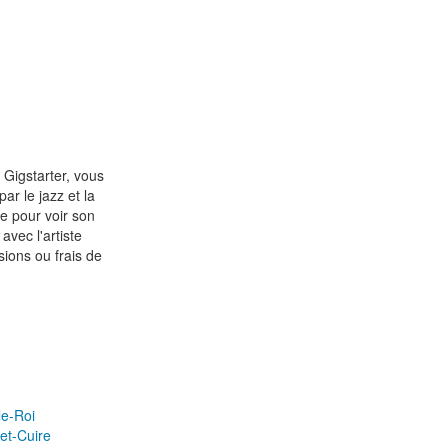
 Gigstarter, vous
ar le jazz et la
te pour voir son
avec l'artiste
ions ou frais de
le-Roi
-et-Cuire