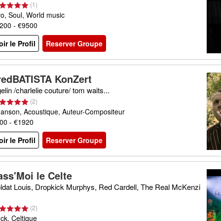
(
1
)
ro, Soul, World music
200 - €9500
oir le Profil
Reserver Groupe
redBATISTA KonZert
gelin /charlelie couture/ tom waits...
(
2
)
anson, Acoustique, Auteur-Compositeur
00 - €1920
oir le Profil
Reserver Groupe
ass'Moi le Celte
ldat Louis, Dropkick Murphys, Red Cardell, The Real McKenzi
(
2
)
ck, Celtique