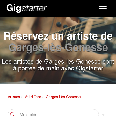
Toggle
navigati
Réservez un artiste de
Garges-lès-Gonesse
Les artistes de Garges-lès-Gonesse sont
à portée de main avec Gigstarter
Artistes
Val-d'Oise
Garges Lès Gonesse