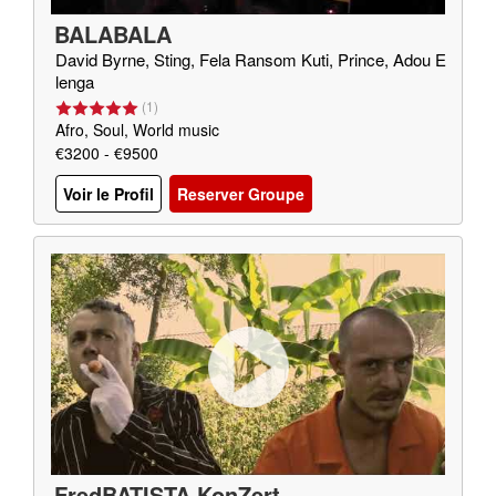
BALABALA
David Byrne, Sting, Fela Ransom Kuti, Prince, Adou E
lenga
(
1
)
Afro, Soul, World music
€3200 - €9500
Voir le Profil
Reserver Groupe
FredBATISTA KonZert