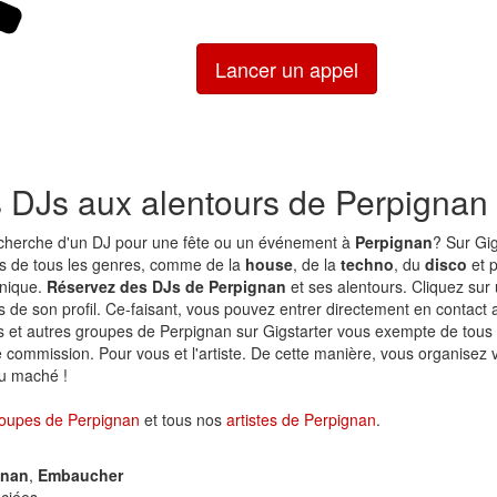
Lancer un appel
s DJs aux alentours de Perpignan
echerche d'un DJ pour une fête ou un événement à
Perpignan
? Sur Gig
s de tous les genres, comme de la
house
, de la
techno
, du
disco
et p
onique.
Réservez des DJs de Perpignan
et ses alentours. Cliquez sur
ls de son profil. Ce-faisant, vous pouvez entrer directement en contact av
 et autres groupes de Perpignan sur Gigstarter vous exempte de tous 
 commission. Pour vous et l'artiste. De cette manière, vous organisez 
du maché !
oupes de Perpignan
et tous nos
artistes de Perpignan
.
gnan
,
Embaucher
ciées