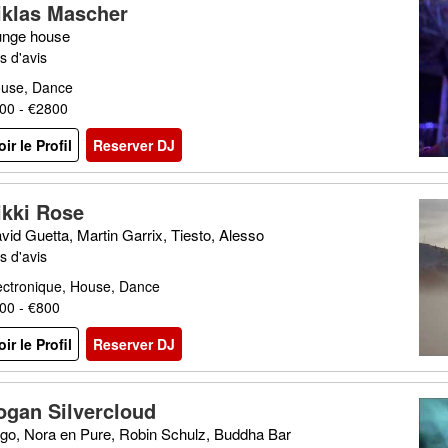
iklas Mascher
unge house
s d'avis
use, Dance
00 - €2800
oir le Profil
Reserver DJ
ikki Rose
vid Guetta, Martin Garrix, Tiesto, Alesso
s d'avis
ectronique, House, Dance
00 - €800
oir le Profil
Reserver DJ
ogan Silvercloud
go, Nora en Pure, Robin Schulz, Buddha Bar