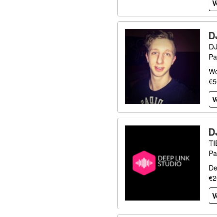
V
D
D
Pa
Wo
€5
V
D
T
Pa
De
€2
V