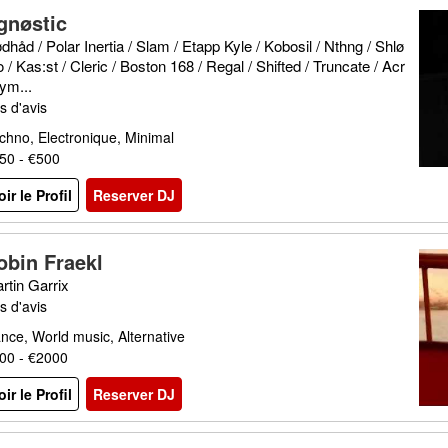
gnøstic
dhåd / Polar Inertia / Slam / Etapp Kyle / Kobosil / Nthng / Shlø
 / Kas:st / Cleric / Boston 168 / Regal / Shifted / Truncate / Acr
ym...
s d'avis
chno, Electronique, Minimal
50 - €500
oir le Profil
Reserver DJ
obin Fraekl
rtin Garrix
s d'avis
nce, World music, Alternative
00 - €2000
oir le Profil
Reserver DJ