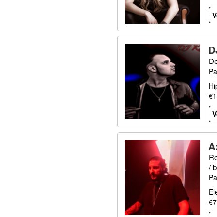
V
D
De
Pa
Hi
€1
V
A
Ro
/ 
Pa
El
€7