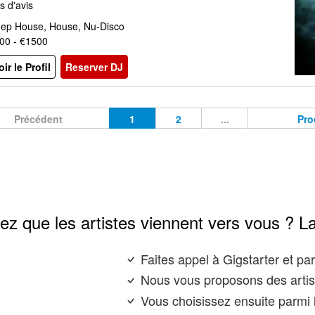
s d'avis
ep House, House, Nu-Disco
00 - €1500
oir le Profil
Reserver DJ
Précédent
1
2
...
Pro
ez que les artistes viennent vers vous ? L
Faites appel à Gigstarter et p
Nous vous proposons des artis
Vous choisissez ensuite parmi l