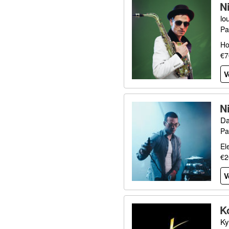
N
lo
Pa
Ho
€7
V
N
Da
Pa
El
€2
V
K
Ky