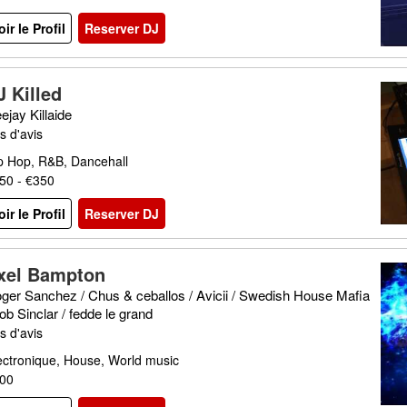
oir le Profil
Reserver DJ
J Killed
ejay Killaide
s d'avis
p Hop, R&B, Dancehall
50 - €350
oir le Profil
Reserver DJ
xel Bampton
ger Sanchez / Chus & ceballos / Avicii / Swedish House Mafia
bob Sinclar / fedde le grand
s d'avis
ectronique, House, World music
00