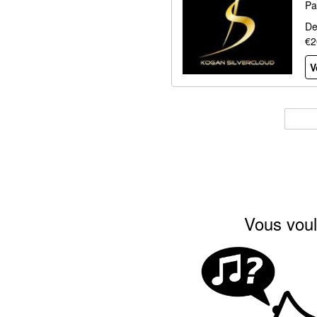
Pa
De
€2
V
Vous voul