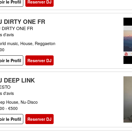
oir le Profil
Reserver DJ
J DIRTY ONE FR
J DIRTY ONE FR
s d'avis
rld music, House, Reggaeton
00
oir le Profil
Reserver DJ
J DEEP LINK
IESTO
s d'avis
ep House, Nu-Disco
00 - €500
oir le Profil
Reserver DJ