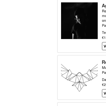
A
Rø
mo
on
Pa
Te
€1
V
R
Ma
Pa
Da
€2
V