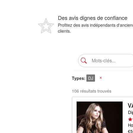
Des avis dignes de confiance
Profitez des avis indépendants d'ancien
clients.
Types
DJ
X
106 résultats trouvés
V
Di
Ho
€5