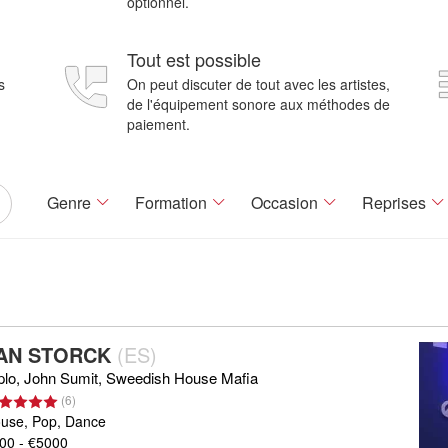
optionnel.
Tout est possible
s
On peut discuter de tout avec les artistes,
de l'équipement sonore aux méthodes de
paiement.
Genre
Formation
Occasion
Reprises
AN STORCK
(
ES
)
plo, John Sumit, Sweedish House Mafia
(
6
)
use, Pop, Dance
00 - €5000