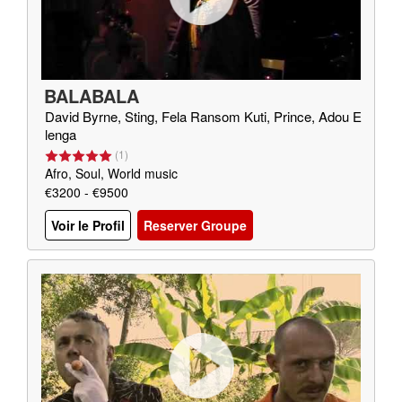
BALABALA
David Byrne, Sting, Fela Ransom Kuti, Prince, Adou E
lenga
(
1
)
Afro, Soul, World music
€3200 - €9500
Voir le Profil
Reserver Groupe