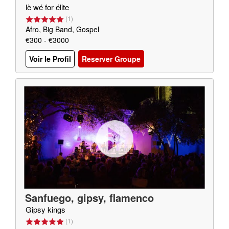
lè wé for élite
(
1
)
Afro, Big Band, Gospel
€300 - €3000
Voir le Profil
Reserver Groupe
Sanfuego, gipsy, flamenco
Gipsy kings
(
1
)