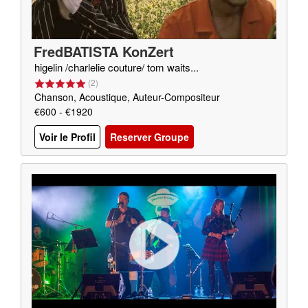
FredBATISTA KonZert
higelin /charlelie couture/ tom waits...
(
2
)
Chanson, Acoustique, Auteur-Compositeur
€600 - €1920
Voir le Profil
Reserver Groupe