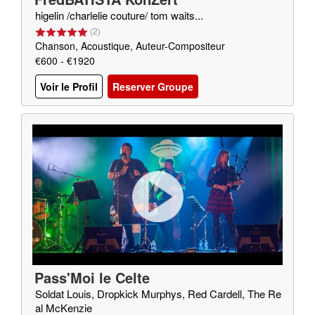
higelin /charlelie couture/ tom waits...
(
2
)
Chanson, Acoustique, Auteur-Compositeur
€600 - €1920
Voir le Profil
Reserver Groupe
Pass'Moi le Celte
Soldat Louis, Dropkick Murphys, Red Cardell, The Re
al McKenzie