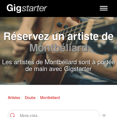
Toggle
navigati
Réservez un artiste de
Montbéliard
Les artistes de Montbéliard sont à portée
de main avec Gigstarter
Artistes
Doubs
Montbéliard