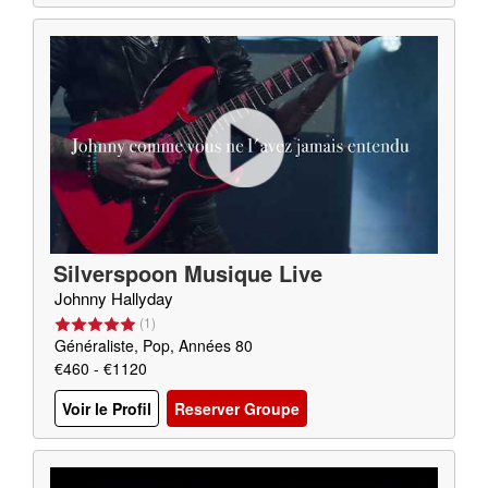
Silverspoon Musique Live
Johnny Hallyday
(
1
)
Généraliste, Pop, Années 80
€460 - €1120
Voir le Profil
Reserver Groupe