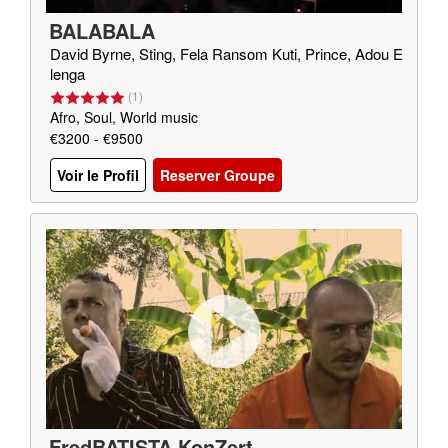
BALABALA
David Byrne, Sting, Fela Ransom Kuti, Prince, Adou E
lenga
(
1
)
Afro, Soul, World music
€3200 - €9500
Voir le Profil
Reserver Groupe
FredBATISTA KonZert