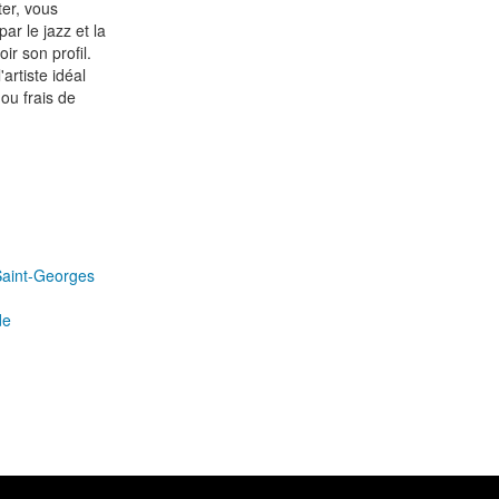
ter, vous
ar le jazz et la
ir son profil.
artiste idéal
ou frais de
Saint-Georges
de