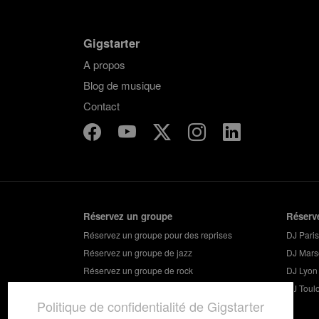
Gigstarter
A propos
Blog de musique
Contact
Réservez un groupe
Réserv
Réservez un groupe pour des reprises
DJ Paris
Réservez un groupe de jazz
DJ Marse
Réservez un groupe de rock
DJ Lyon
Réservez un groupe pour vos soirées
DJ Toul
Politique de confidentialité de Gigstarter