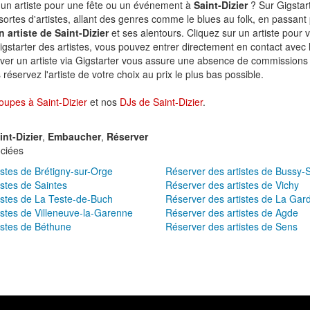
un artiste pour une fête ou un événement à
Saint-Dizier
? Sur Gigstar
sortes d'artistes, allant des genres comme le blues au folk, en passant p
 artiste de Saint-Dizier
et ses alentours. Cliquez sur un artiste pour vo
igstarter des artistes, vous pouvez entrer directement en contact avec l'
ver un artiste via Gigstarter vous assure une absence de commissions 
réservez l'artiste de votre choix au prix le plus bas possible.
oupes à Saint-Dizier
et nos
DJs de Saint-Dizier
.
int-Dizier
,
Embaucher
,
Réserver
ciées
istes de Brétigny-sur-Orge
Réserver des artistes de Bussy-
istes de Saintes
Réserver des artistes de Vichy
istes de La Teste-de-Buch
Réserver des artistes de La Gar
istes de Villeneuve-la-Garenne
Réserver des artistes de Agde
istes de Béthune
Réserver des artistes de Sens