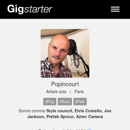
Toggle
navigati
Popincourt
Artiste solo /
Paris
#Pop
#Soul
#Folk
Sonne comme
Style council, Elvis Costello, Joe
Jackson, Prefab Sprout, Aztec Camera