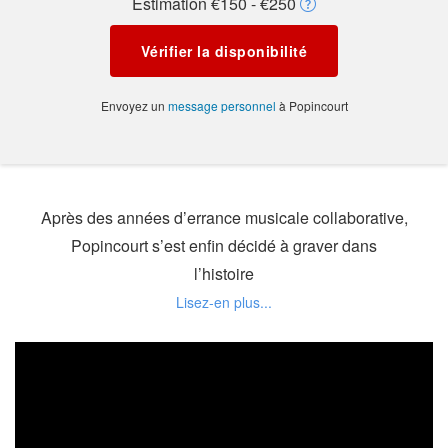
Estimation €150 - €250
Vérifier la disponibilité
Envoyez un
message personnel
à Popincourt
Après des années d’errance musicale collaborative,
Popincourt s’est enfin décidé à graver dans
l’histoire
le fruit de ses compositions. Un univers Pop Rock
savoureux, plein de fraîcheur et d’originalité, que
l’on
ressent particulièrement nourri des influences de
ses idoles, Paul Weller en tête, mais également
Ray Davies,