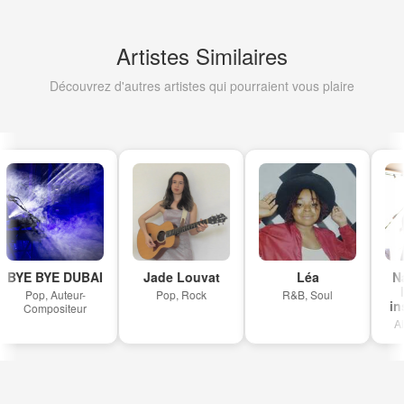
Artistes Similaires
Découvrez d'autres artistes qui pourraient vous plaire
BYE BYE DUBAI
Jade Louvat
Léa
Nat
l
Pop, Auteur-
Pop, Rock
R&B, Soul
ins
Compositeur
Alt