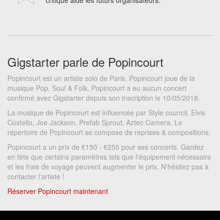
critique aide les futurs organisateurs.
Gigstarter parle de Popincourt
Popincourt est un artiste solo de Paris. Popincourt joue de la
musique Pop, Soul & Folk. Popincourt a eu aucun concert
confirmé avec Gigstarter depuis son inscription le 10/05/2018.
La musique de Popincourt est influencée par Style council, Elvis
Costello, Joe Jackson, Prefab Sprout, Aztec Camera. Le
répertoire de Popincourt se compose de reprises & compositions.
Popincourt a un prix de €150 - €250 pour ses concerts. Gardez
en tète que certains paramètres tels que l'équipement nécessaire
et les frais de voyage peuvent augmenter le prix. N'hésitez pas à
contacter l'artiste !
Réserver Popincourt maintenant