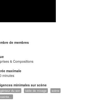
mbre de membres
ue
prises & Compositions
rée maximale
0 minutes
igences minimales sur scène
ngénieur du son
table de mixage
scène
nceinte...