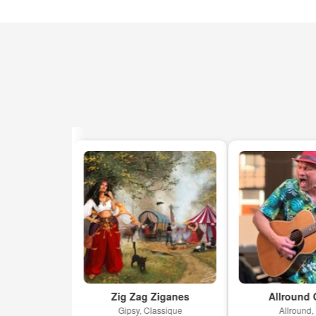
a
Zig Zag Ziganes
Allround Gui
go
Gipsy, Classique
Allround, Pop