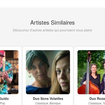
Artistes Similaires
Découvrez d'autres artistes qui pourraient vous plaire
do
Duo Sons Volatiles
Duo Rozama
Classique, Baroque
Classique, Tango