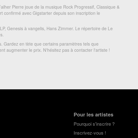
Falher Pierre joue de la musique Rock Progressif, Classique &
t confirmé avec Gigstarter depuis son inscription le
ELP, Genesis à vangelis, Hans Zimmer. Le répertoire de Le
s.
s. Gardez en tète que certains paramètres tels que
t augmenter le prix. N'hésitez pas à contacter l'artiste !
Pour les artistes
Pourquoi s'inscrire ?
Inscrivez-vous !