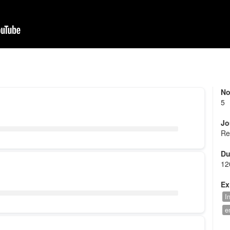
No
5
Jo
Re
Du
12
Ex
I
e