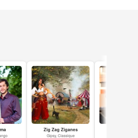
Zig Zag Ziganes
Allround Guido
Gipsy, Classique
Allround, Pop