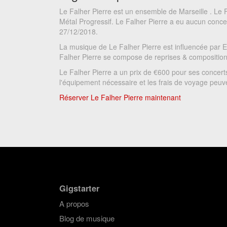
Le Falher Pierre est un ensemble de Marseille . Le 
Métal Progressif. Le Falher Pierre a eu aucun concer
27/12/2018.
La musique de Le Falher Pierre est influencée par 
Falher Pierre se compose de reprises & composition
Le Falher Pierre a un prix de €600 pour ses concert
l'équipement nécessaire et les frais de voyage peuven
Réserver Le Falher Pierre maintenant
Gigstarter
A propos
Blog de musique