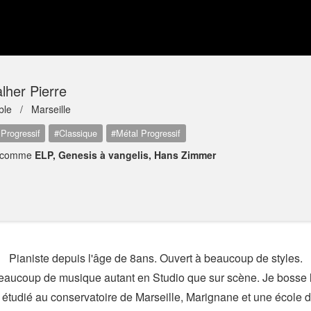
lher Pierre
ble /
Marseille
Progressif
#Classique
#Métal Progressif
 comme
ELP, Genesis à vangelis, Hans Zimmer
Pianiste depuis l'âge de 8ans. Ouvert à beaucoup de styles.
beaucoup de musique autant en Studio que sur scène. Je bosse l
ai étudié au conservatoire de Marseille, Marignane et une école