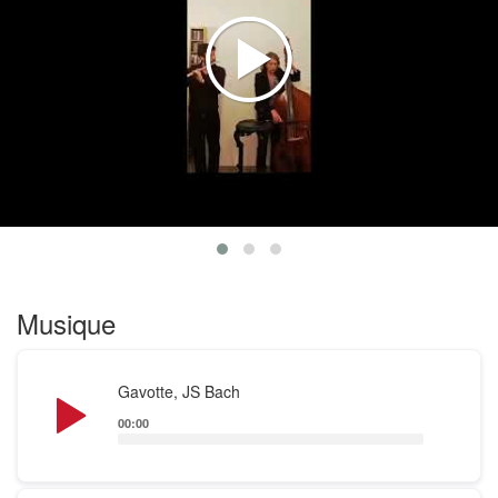
arrangements originaux.
Le duo Rozama interprète aussi des chansons
françaises, du tango argentin.
Musique
Audio
Gavotte, JS Bach
Player
00:00