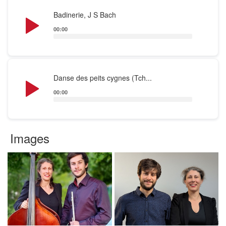
Audio
Badinerie, J S Bach
Player
00:00
Audio
Danse des peits cygnes (Tch...
Player
00:00
Images