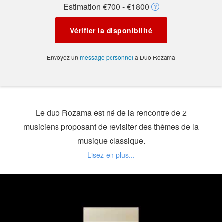
Estimation €700 - €1800
Vérifier la disponibilité
Envoyez un
message personnel
à Duo Rozama
Le duo Rozama est né de la rencontre de 2
musiciens proposant de revisiter des thèmes de la
musique classique.
Ce duo composé d'une contrebasse et d'une flûte
traversière offre une palette sonore rare et très riche
!
Le répertoire est éclectique, allant de l'époque
baroque au style romantique à travers des