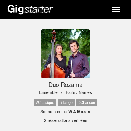
Toggle
navigati
Duo Rozama
Ensemble /
Paris / Nantes
#Classique
#Tango
#Chanson
Sonne comme
W.A Mozart
2 réservations vérifiées