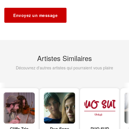
Envoyez un message
Artistes Similaires
Découvrez d'autres artistes qui pourraient vous plaire
Cliffs Trio
Duo Sons
DUO SUD
M