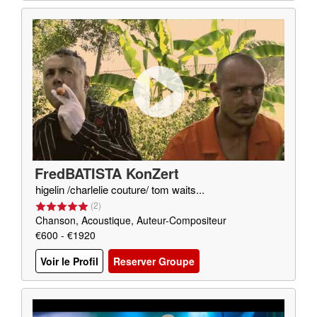
FredBATISTA KonZert
higelin /charlelie couture/ tom waits...
(
2
)
Chanson, Acoustique, Auteur-Compositeur
€600 - €1920
Voir le Profil
Reserver Groupe