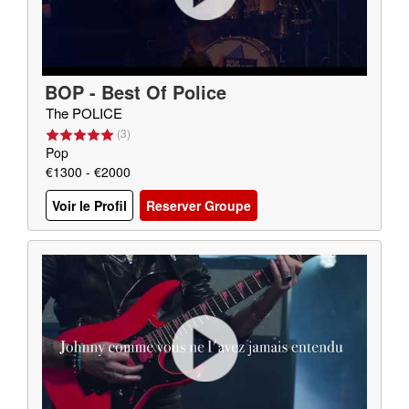
BOP - Best Of Police
The POLICE
(
3
)
Pop
€1300 - €2000
Voir le Profil
Reserver Groupe