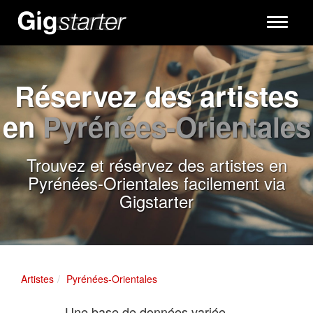
Toggle
navigati
Réservez des artistes
en
Pyrénées-Orientales
Trouvez et réservez des artistes en
Pyrénées-Orientales facilement via
Gigstarter
Artistes
Pyrénées-Orientales
Une base de données variée