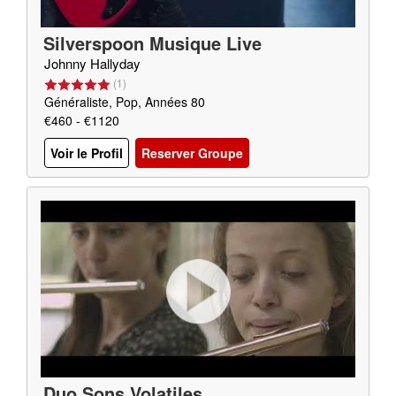
Silverspoon Musique Live
Johnny Hallyday
(
1
)
Généraliste, Pop, Années 80
€460 - €1120
Voir le Profil
Reserver Groupe
Duo Sons Volatiles