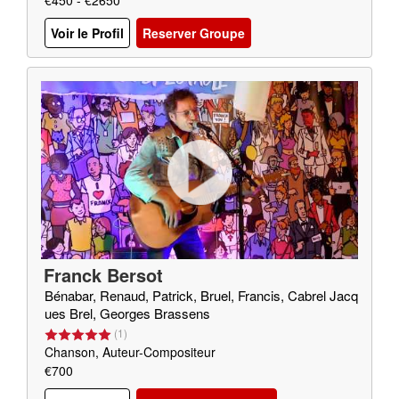
€450 - €2650
Voir le Profil
Reserver Groupe
Franck Bersot
Bénabar, Renaud, Patrick, Bruel, Francis, Cabrel Jacq
ues Brel, Georges Brassens
(
1
)
Chanson, Auteur-Compositeur
€700