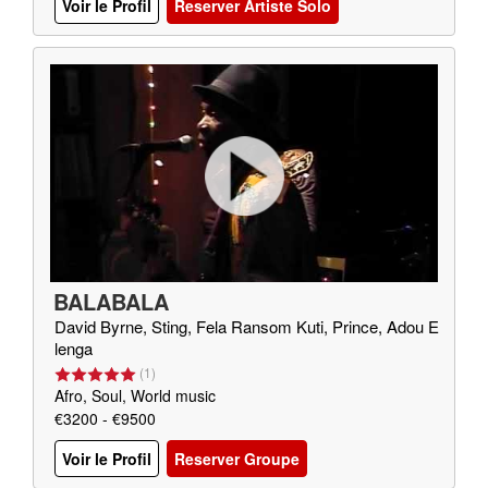
Voir le Profil
Reserver Artiste Solo
BALABALA
David Byrne, Sting, Fela Ransom Kuti, Prince, Adou E
lenga
(
1
)
Afro, Soul, World music
€3200 - €9500
Voir le Profil
Reserver Groupe