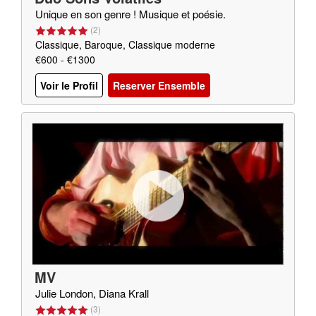
Unique en son genre ! Musique et poésie.
(
2
)
Classique, Baroque, Classique moderne
€600 - €1300
Voir le Profil
Reserver Ensemble
MV
Julie London, Diana Krall
(
3
)