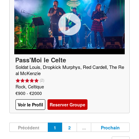
Pass'Moi le Celte
Soldat Louis, Dropkick Murphys, Red Cardell, The Re
al McKenzie
(
2
)
Rock, Celtique
€900 - €2000
Voir le Profil
Reserver Groupe
Précédent
1
2
...
Prochain