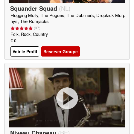
Squander Squad
(
NL
)
Flogging Molly, The Pogues, The Dubliners, Dropkick Murp
hys, The Rumjacks
(
37
)
Folk, Rock, Country
€ 0
Voir le Profil
Reserver Groupe
Niveau Chapeau
(
BE
)