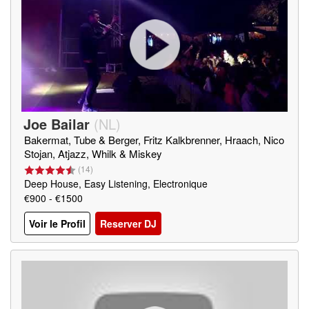
Joe Bailar
(
NL
)
Bakermat, Tube & Berger, Fritz Kalkbrenner, Hraach, Nico
Stojan, Atjazz, Whilk & Miskey
(
14
)
Deep House, Easy Listening, Electronique
€900 - €1500
Voir le Profil
Reserver DJ