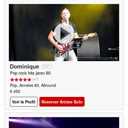
Dominique
(
BE
)
Pop rock hits jaren 80
(
47
)
Pop, Années 80, Allround
€ 450
Voir le Profil
Reserver Artiste Solo