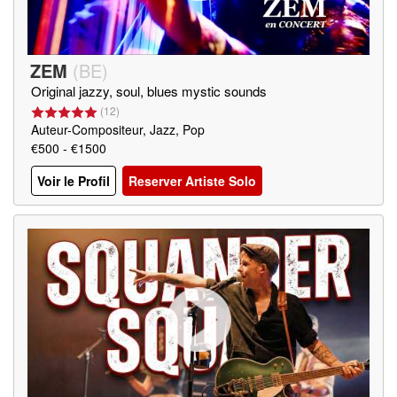
ZEM
(
BE
)
Original jazzy, soul, blues mystic sounds
(
12
)
Auteur-Compositeur, Jazz, Pop
€500 - €1500
Voir le Profil
Reserver Artiste Solo