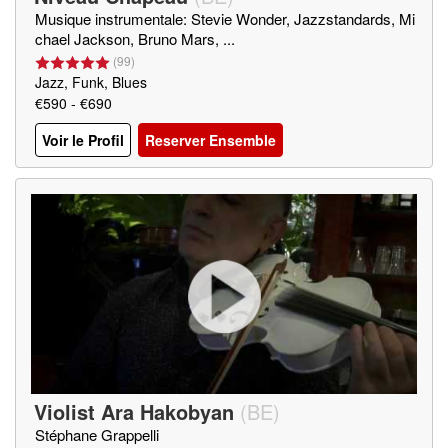
Musique instrumentale: Stevie Wonder, Jazzstandards, Mi
chael Jackson, Bruno Mars, ...
(
99
)
Jazz, Funk, Blues
€590 - €690
Voir le Profil
Reserver Ensemble
Violist Ara Hakobyan
(
BE
)
Stéphane Grappelli