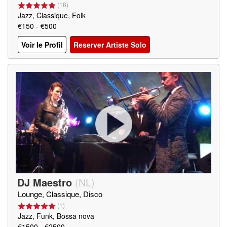
(
18
)
Jazz, Classique, Folk
€150 - €500
Voir le Profil
Reserver Artiste Solo
DJ Maestro
(
NL
)
Lounge, Classique, Disco
(
1
)
Jazz, Funk, Bossa nova
€1500 - €2500