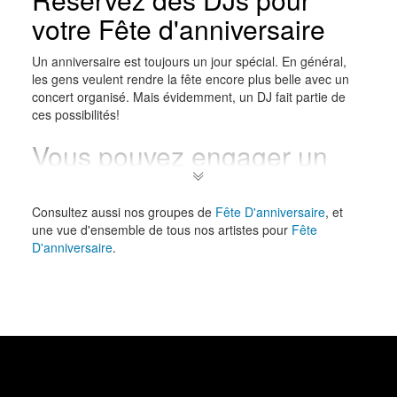
votre Fête d'anniversaire
Un anniversaire est toujours un jour spécial. En général,
les gens veulent rendre la fête encore plus belle avec un
concert organisé. Mais évidemment, un DJ fait partie de
ces possibilités!
Vous pouvez engager un
DJ avec Gigstarter
Consultez aussi nos groupes de
Fête D'anniversaire
, et
Vous voulez réserver un DJ pour votre anniversaire, à quoi
une vue d'ensemble de tous nos artistes pour
Fête
devez-vous penser? Un DJ peut être très abordable et
D'anniversaire
.
vous permettre de passer une excellente soirée Pensez au
style de musique que vous voulez et aux goûts de vos
invités. Si vous avez des doutes, un DJ peut toujours créer
une bonne ambiance en passant des hits, par exemple.
Programmez un DJ pour
votre anniversaire via