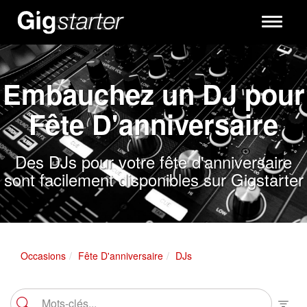
Toggle
navigati
Embauchez un DJ pour
Fête D'anniversaire
Des DJs pour votre fête d'anniversaire
sont facilement disponibles sur Gigstarter
Occasions
Fête D'anniversaire
DJs