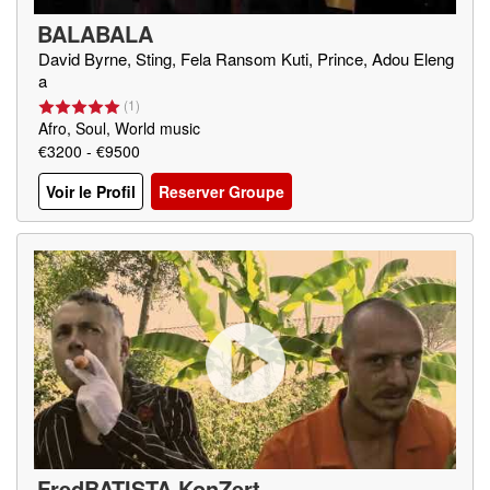
BALABALA
David Byrne, Sting, Fela Ransom Kuti, Prince, Adou Eleng
a
(
1
)
Afro, Soul, World music
€3200 - €9500
Voir le Profil
Reserver Groupe
FredBATISTA KonZert