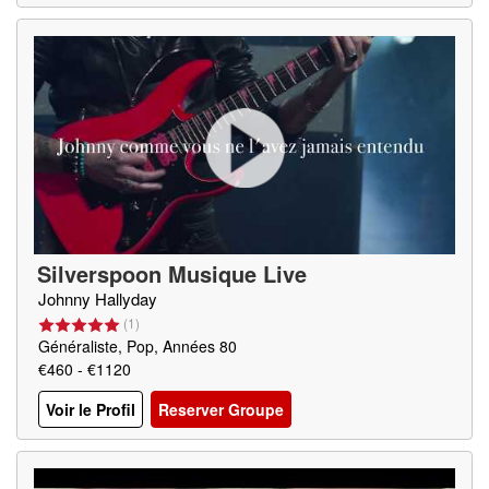
Silverspoon Musique Live
Johnny Hallyday
(
1
)
Généraliste, Pop, Années 80
€460 - €1120
Voir le Profil
Reserver Groupe