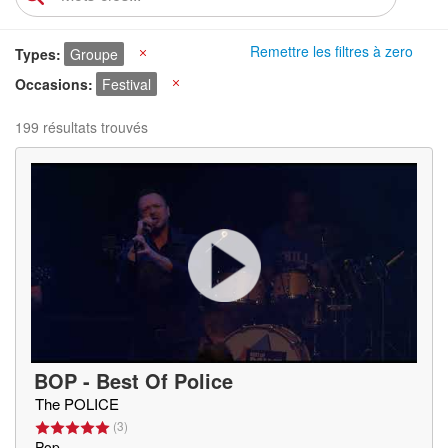
Remettre les filtres à zero
Types
Groupe
X
Occasions
Festival
X
199 résultats trouvés
BOP - Best Of Police
The POLICE
(
3
)
Pop