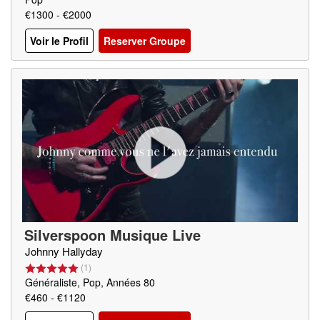
€1300 - €2000
Voir le Profil
Reserver Groupe
Silverspoon Musique Live
Johnny Hallyday
(
1
)
Généraliste, Pop, Années 80
€460 - €1120