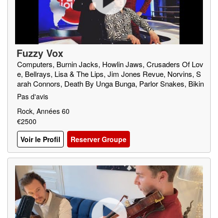
Fuzzy Vox
Computers, Burnin Jacks, Howlin Jaws, Crusaders Of Lov
e, Bellrays, Lisa & The Lips, Jim Jones Revue, Norvins, S
arah Connors, Death By Unga Bunga, Parlor Snakes, Bikin
i Machine, Niki Demiller, Whacks, Fabulous Sheep, Grys G
Pas d'avis
rys, Toybloïd
Rock, Années 60
€2500
Voir le Profil
Reserver Groupe