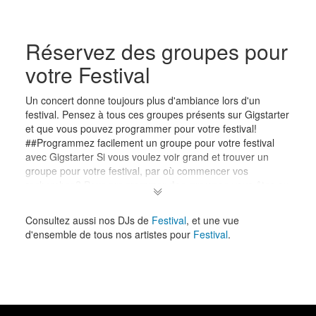
Réservez des groupes pour
votre Festival
Un concert donne toujours plus d'ambiance lors d'un
festival. Pensez à tous ces groupes présents sur Gigstarter
et que vous pouvez programmer pour votre festival!
##Programmez facilement un groupe pour votre festival
avec Gigstarter Si vous voulez voir grand et trouver un
groupe pour votre festival, par où commencer vos
recherches? Pour
programmer des groupes
vous êtes au
bon endroit avec
Gigstarter
. Pour les plus petites
réunions, les ensembles de jazz et les groupes
Consultez aussi nos DJs de
Festival
, et une vue
acoustiques peuvent rendre une atmosphère plus intime.
d'ensemble de tous nos artistes pour
Festival
.
##Faites bouger vos invités avec un groupe Dans une
grande salle, vous pouvez choisir si vous voulez de la
musique live sur le devant de la scène ou en fond sonore.
Par exemple, les groupes de jazz peuvent produire
d'excellentes musiques d'ambiance sans demander la
pleine attention du public. En revanche, si vous voulez que