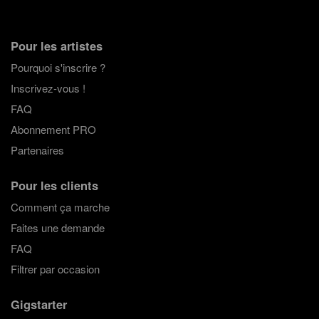
les invités soient concentrés sur le groupe, privilégiés les
groupes de pop, rock, funk, qui permettront aux invités de
groover et de profiter à fond ! Contactez les groupes de
Pour les artistes
Gigstarter facilement, rapidement, directement !
Pourquoi s'inscrire ?
Inscrivez-vous !
FAQ
Abonnement PRO
Partenaires
Pour les clients
Comment ça marche
Faites une demande
FAQ
Filtrer par occasion
Gigstarter