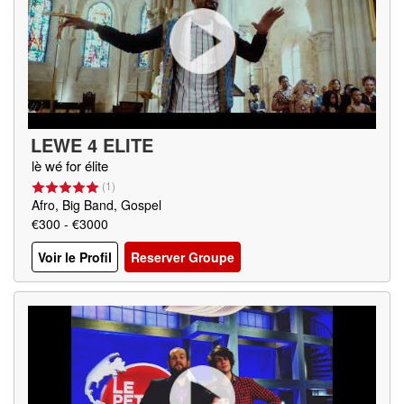
LEWE 4 ELITE
lè wé for élite
(
1
)
Afro, Big Band, Gospel
€300 - €3000
Voir le Profil
Reserver Groupe