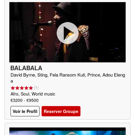
BALABALA
David Byrne, Sting, Fela Ransom Kuti, Prince, Adou Eleng
a
(
1
)
Afro, Soul, World music
€3200 - €9500
Voir le Profil
Reserver Groupe