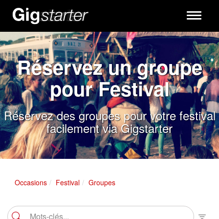
Toggle
navigati
Réservez un groupe
pour Festival
Réservez des groupes pour votre festival
facilement via Gigstarter
Occasions
Festival
Groupes