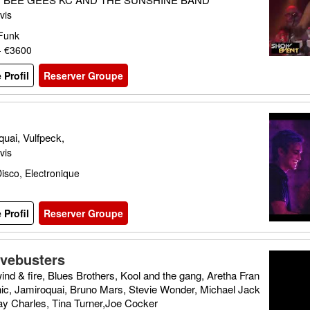
vis
 Funk
- €3600
e Profil
Reserver Groupe
uai, Vulfpeck,
vis
isco, Electronique
e Profil
Reserver Groupe
vebusters
ind & fire, Blues Brothers, Kool and the gang, Aretha Fran
hic, Jamiroquai, Bruno Mars, Stevie Wonder, Michael Jack
ay Charles, Tina Turner,Joe Cocker