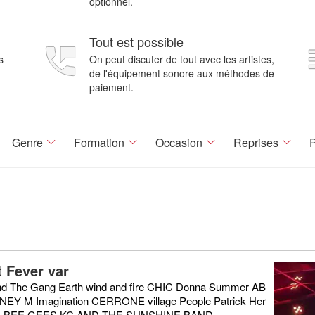
optionnel.
Tout est possible
s
On peut discuter de tout avec les artistes,
de l'équipement sonore aux méthodes de
paiement.
Genre
Formation
Occasion
Reprises
P
t Fever var
nd The Gang Earth wind and fire CHIC Donna Summer AB
EY M Imagination CERRONE village People Patrick Her
z BEE GEES KC AND THE SUNSHINE BAND