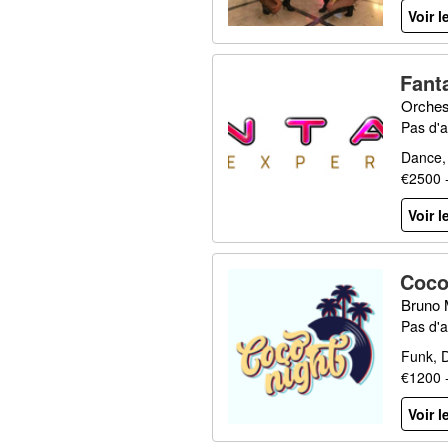
Voir l
Fant
Orchest
Pas d'a
Dance,
€2500 
Voir l
Coco
Bruno 
Pas d'a
Funk, 
€1200 
Voir l