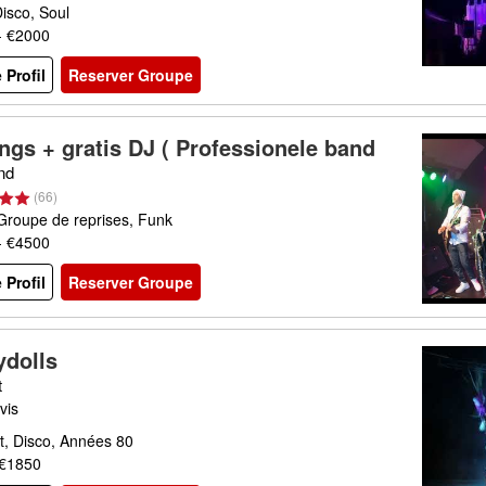
isco, Soul
- €2000
e Profil
Reserver Groupe
ings + gratis DJ ( Professionele band
)
nd
(
66
)
Groupe de reprises, Funk
- €4500
e Profil
Reserver Groupe
ydolls
t
vis
t, Disco, Années 80
 €1850