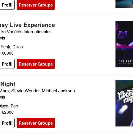
e Profil
Reserver Groupe
asy Live Experience
re Variétés internationales
vis
 Funk, Disco
- €6000
e Profil
Reserver Groupe
Night
Mars, Stevie Wonder, Michael Jackson
vis
Disco, Pop
- €2000
e Profil
Reserver Groupe