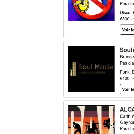
Pas d'a
Disco,
€800 -
Voir l
Soul
Bruno 
Pas d'a
Funk, D
€400 -
Voir l
ALCA
Earth W
Gaynor
Pas d'a