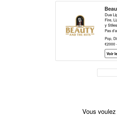
Beau
Dua Li
Fire, 
y Stile
Pas d'a
Pop, D
€2000 
Voir l
Vous voulez 