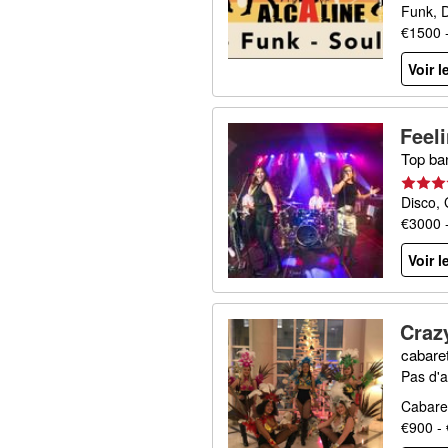
Funk, D
€1500 
Voir l
Feel
)
(
NL
Top ba
Disco, 
€3000 
Voir l
Craz
cabare
Pas d'a
Cabare
€900 -