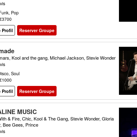
vis
 Funk, Pop
 €3700
e Profil
Reserver Groupe
made
mars, Kool and the gang, Michael Jackson, Stevie Wonder
vis
isco, Soul
 €1000
e Profil
Reserver Groupe
LINE MUSIC
ith & Fire, Chic, Kool & The Gang, Stevie Wonder, Gloria
, Bee Gees, Prince
vis