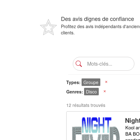
Des avis dignes de confiance
Profitez des avis indépendants d'ancien
clients.
Types
Groupe
X
Genres
Disco
X
12 résultats trouvés
Nigh
Kool a
BA BON
nande