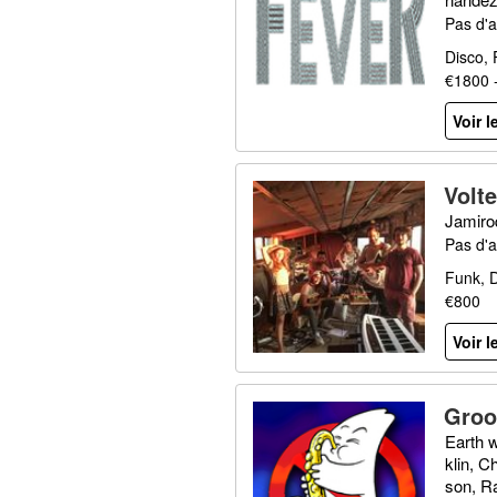
Pas d'a
Disco,
€1800 
Voir l
Volte
Jamiroq
Pas d'a
Funk, D
€800
Voir l
Groo
Earth w
klin, C
son, R