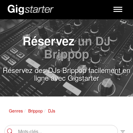
Toggle
navigati
Réservez
un DJ
Brippop
Réservez des DJs Brippop facilement en
ligne avec Gigstarter
Genres
Brippop
DJs