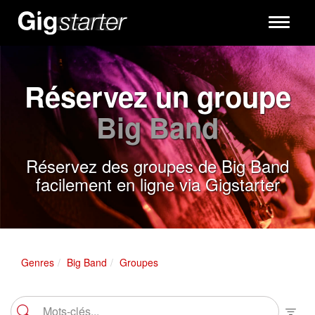
Toggle
navigati
Réservez un groupe
Big Band
Réservez des groupes de Big Band
facilement en ligne via Gigstarter
Genres
Big Band
Groupes