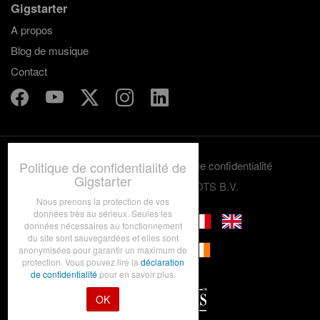
Gigstarter
A propos
Blog de musique
Contact
Politique de confidentialité de
Termes et conditions
Politique de confidentialité
Gigstarter
© 2012-2026 GRASSROOTS B.V.
Nous prenons la protection de vos
données très au sérieux. Seules les
données nécessaires au fonctionnement
du site sont sauvegardées et elles sont
anonymisées pour garantir un maximum de
protection. Vous pouvez lire la
déclaration
de confidentialité
pour en savoir plus.
OK