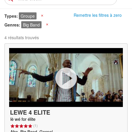
Remettre les filtres à zero
Types
Groupe
X
Genres
Big Band
X
4 résultats trouvés
LEWE 4 ELITE
lè wé for élite
(
1
)
Afro, Big Band, Gospel