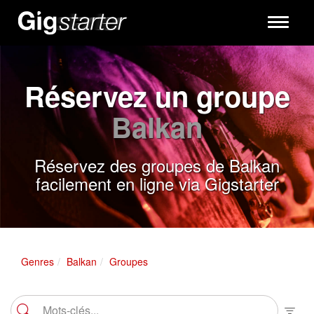
Toggle
navigati
Réservez un groupe
Balkan
Réservez des groupes de Balkan
facilement en ligne via Gigstarter
Genres
Balkan
Groupes