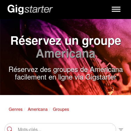
Toggle
navigati
Réservez un groupe
Americana
Réservez des groupes de Americana
facilement en ligne via Gigstarter
Genres
Americana
Groupes