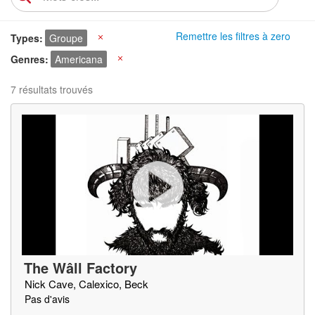
Remettre les filtres à zero
Types
Groupe
X
Genres
Americana
X
7 résultats trouvés
The Wâll Factory
Nick Cave, Calexico, Beck
Pas d'avis