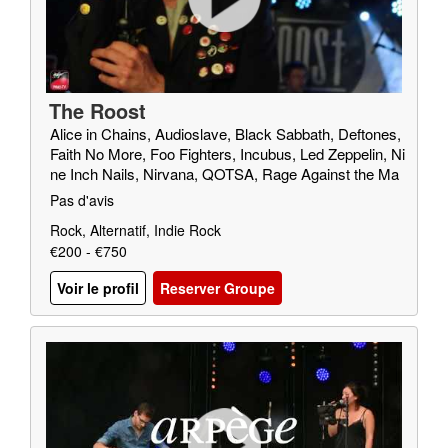
The Roost
Alice in Chains, Audioslave, Black Sabbath, Deftones,
Faith No More, Foo Fighters, Incubus, Led Zeppelin, Ni
ne Inch Nails, Nirvana, QOTSA, Rage Against the Ma
chine, Red Fang, Royal Blood, SOAD, Soundgarden, T
Pas d'avis
riggerfinger, Truck Fighters, Wolfmother
Rock, Alternatif, Indie Rock
€200 - €750
Voir le profil
Reserver Groupe