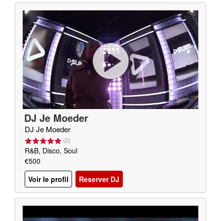
DJ Je Moeder
DJ Je Moeder
(
2
)
R&B, Disco, Soul
€500
Voir le profil
Reserver DJ