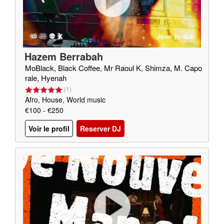
Hazem Berrabah
MoBlack, Black Coffee, Mr Raoul K, Shimza, M. Capo
rale, Hyenah
(
1
)
Afro, House, World music
€100 - €250
Voir le profil
Reserver DJ