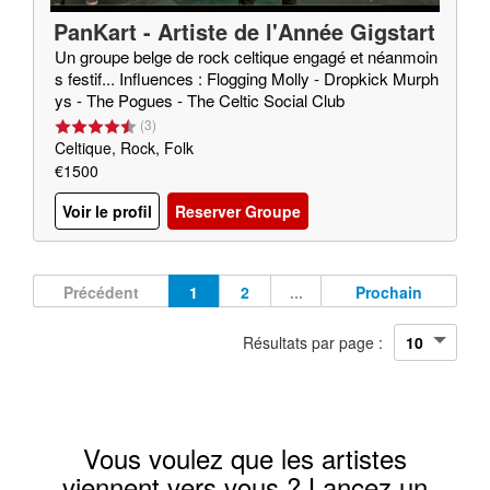
PanKart - Artiste de l'Année Gigstart
er 2020
Un groupe belge de rock celtique engagé et néanmoin
s festif... Influences : Flogging Molly - Dropkick Murph
ys - The Pogues - The Celtic Social Club
(
3
)
Celtique, Rock, Folk
€1500
Voir le profil
Reserver Groupe
Précédent
1
2
...
Prochain
Résultats par page :
Vous voulez que les artistes
viennent vers vous ? Lancez un