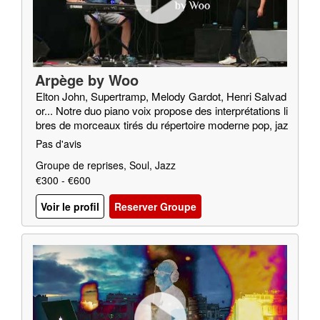
Arpège by Woo
Elton John, Supertramp, Melody Gardot, Henri Salvad
or... Notre duo piano voix propose des interprétations li
bres de morceaux tirés du répertoire moderne pop, jaz
z, soul…
Pas d'avis
Groupe de reprises, Soul, Jazz
€300 - €600
Voir le profil
Reserver Groupe