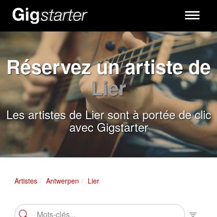
Toggle
navigati
Réservez un artiste de
Lier
Les artistes de Lier sont à portée de clic
avec Gigstarter
Artistes
Antwerpen
Lier