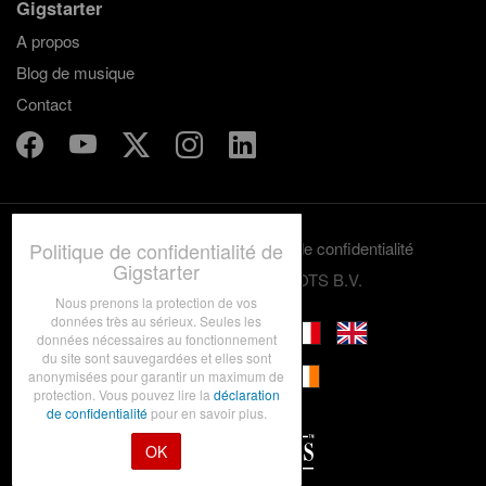
Gigstarter
A propos
Blog de musique
Contact
Politique de confidentialité de
Termes et conditions
Politique de confidentialité
Gigstarter
© 2012-2026 GRASSROOTS B.V.
Nous prenons la protection de vos
données très au sérieux. Seules les
données nécessaires au fonctionnement
du site sont sauvegardées et elles sont
anonymisées pour garantir un maximum de
protection. Vous pouvez lire la
déclaration
de confidentialité
pour en savoir plus.
OK