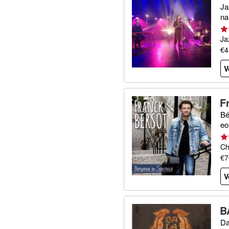
Ja
na
Ja
€4
V
F
Bé
eo
Ch
€7
V
B
Da