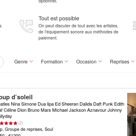
optionnel.
Tout est possible
s
On peut discuter de tout avec les artistes,
de l'équipement sonore aux méthodes de
paiement.
Genre
Formation
Occasion
Reprises
oup d’soleil
atles Nina Simone Dua lipa Ed Sheeran Dalida Daft Punk Edith
af Céline Dion Bruno Mars Michael Jackson Aznavour Johnny
llyday
(
2
)
p, Groupe de reprises, Soul
50 - €1200