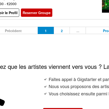
00 - €2000
oir le Profil
Reserver Groupe
Précédent
1
2
...
Pro
ez que les artistes viennent vers vous ? L
Faites appel à Gigstarter et p
Nous vous proposons des artis
Vous choisissez ensuite parmi l