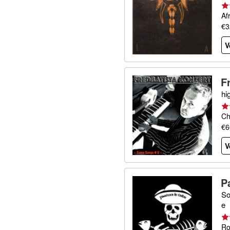
Af
€3
V
F
hi
Ch
€6
V
P
So
e
Ro