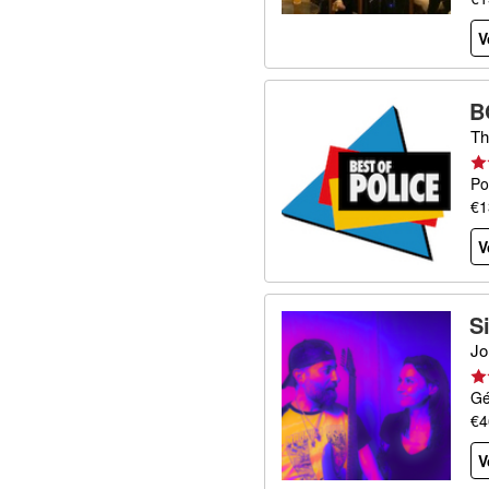
V
B
Th
Po
€1
V
S
Jo
Gé
€4
V