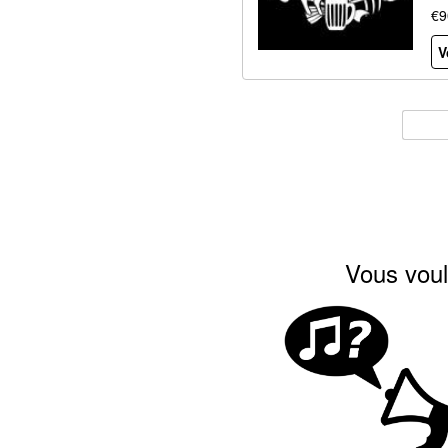
€9
V
Vous voul