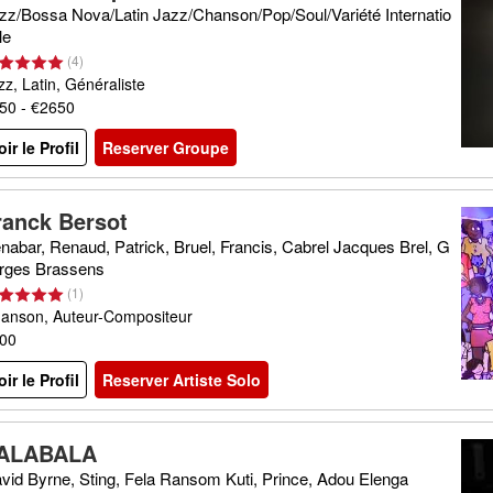
zz/Bossa Nova/Latin Jazz/Chanson/Pop/Soul/Variété Internatio
le
(
4
)
zz, Latin, Généraliste
50 - €2650
oir le Profil
Reserver Groupe
ranck Bersot
nabar, Renaud, Patrick, Bruel, Francis, Cabrel Jacques Brel, G
rges Brassens
(
1
)
anson, Auteur-Compositeur
00
oir le Profil
Reserver Artiste Solo
ALABALA
vid Byrne, Sting, Fela Ransom Kuti, Prince, Adou Elenga