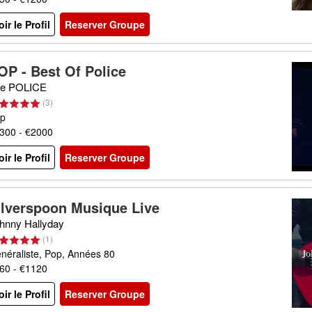
oir le Profil
Reserver Groupe
OP - Best Of Police
e POLICE
(
3
)
p
300 - €2000
oir le Profil
Reserver Groupe
ilverspoon Musique Live
hnny Hallyday
(
1
)
néraliste, Pop, Années 80
60 - €1120
oir le Profil
Reserver Groupe