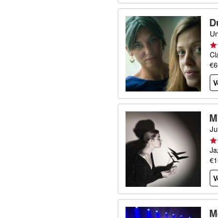
D
Un
Cl
€6
V
M
Ju
Ja
€1
V
M