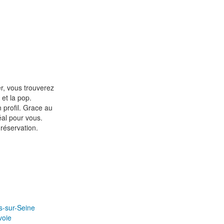
r, vous trouverez
 et la pop.
n profil. Grace au
éal pour vous.
réservation.
s-sur-Seine
voie