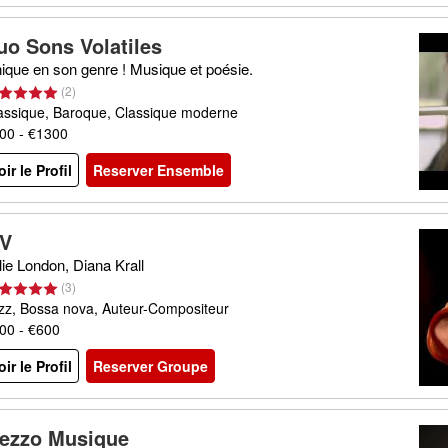
uo Sons Volatiles
ique en son genre ! Musique et poésie.
(
2
)
assique, Baroque, Classique moderne
00 - €1300
oir le Profil
Reserver Ensemble
V
lie London, Diana Krall
(
3
)
zz, Bossa nova, Auteur-Compositeur
00 - €600
oir le Profil
Reserver Groupe
ezzo Musique