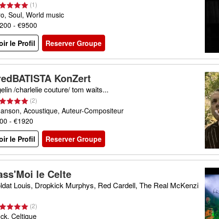
(
1
)
ro, Soul, World music
200 - €9500
oir le Profil
Reserver Groupe
redBATISTA KonZert
gelin /charlelie couture/ tom waits...
(
2
)
anson, Acoustique, Auteur-Compositeur
00 - €1920
oir le Profil
Reserver Groupe
ass'Moi le Celte
ldat Louis, Dropkick Murphys, Red Cardell, The Real McKenzi
(
2
)
ck, Celtique