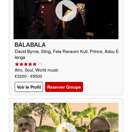
BALABALA
David Byrne, Sting, Fela Ransom Kuti, Prince, Adou E
lenga
(
1
)
Afro, Soul, World music
€3200 - €9500
Voir le Profil
Reserver Groupe