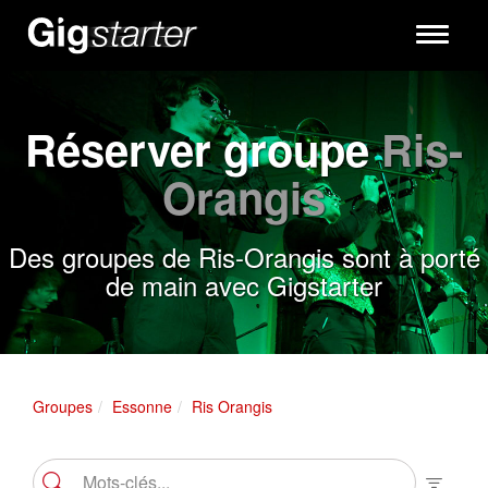
Toggle
navigati
Réserver groupe
Ris-
Orangis
Des groupes de Ris-Orangis sont à porté
de main avec Gigstarter
Groupes
Essonne
Ris Orangis