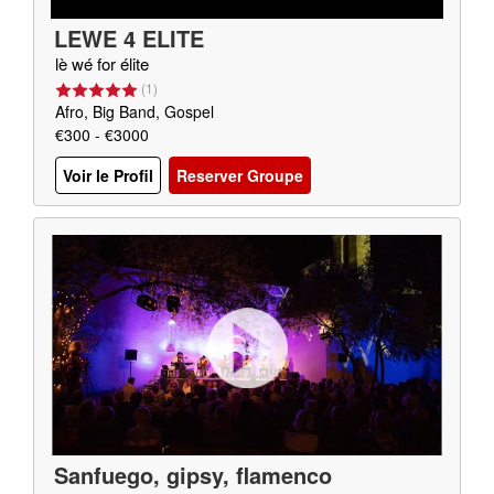
LEWE 4 ELITE
lè wé for élite
(
1
)
Afro, Big Band, Gospel
€300 - €3000
Voir le Profil
Reserver Groupe
Sanfuego, gipsy, flamenco