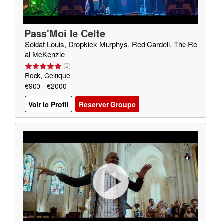
Pass'Moi le Celte
Soldat Louis, Dropkick Murphys, Red Cardell, The Re
al McKenzie
(
2
)
Rock, Celtique
€900 - €2000
Voir le Profil
Reserver Groupe