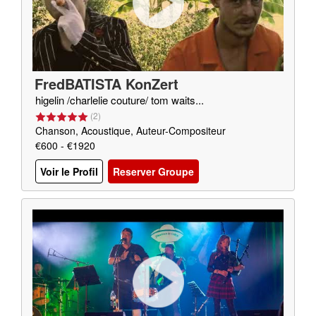
FredBATISTA KonZert
higelin /charlelie couture/ tom waits...
(
2
)
Chanson, Acoustique, Auteur-Compositeur
€600 - €1920
Voir le Profil
Reserver Groupe