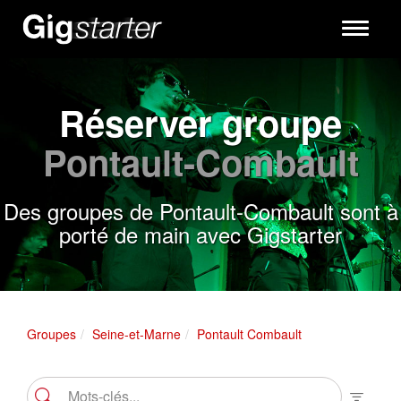
Toggle
navigati
Réserver groupe
Pontault-Combault
Des groupes de Pontault-Combault sont à
porté de main avec Gigstarter
Groupes
Seine-et-Marne
Pontault Combault