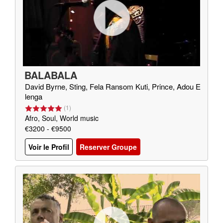
BALABALA
David Byrne, Sting, Fela Ransom Kuti, Prince, Adou E
lenga
(
1
)
Afro, Soul, World music
€3200 - €9500
Voir le Profil
Reserver Groupe