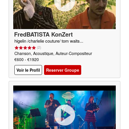
FredBATISTA KonZert
higelin /charlelie couture/ tom waits...
(
2
)
Chanson, Acoustique, Auteur-Compositeur
€600 - €1920
Voir le Profil
Reserver Groupe