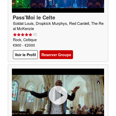
Pass'Moi le Celte
Soldat Louis, Dropkick Murphys, Red Cardell, The Re
al McKenzie
(
2
)
Rock, Celtique
€900 - €2000
Voir le Profil
Reserver Groupe