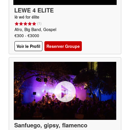
LEWE 4 ELITE
lè wé for élite
(
1
)
Afro, Big Band, Gospel
€300 - €3000
Voir le Profil
Reserver Groupe
Sanfuego, gipsy, flamenco