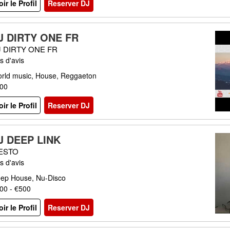
oir le Profil
Reserver DJ
J DIRTY ONE FR
J DIRTY ONE FR
s d'avis
rld music, House, Reggaeton
00
oir le Profil
Reserver DJ
J DEEP LINK
IESTO
s d'avis
ep House, Nu-Disco
00 - €500
oir le Profil
Reserver DJ