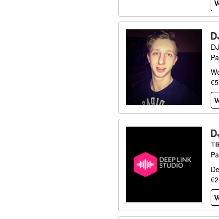
V
D
D
Pa
Wo
€5
V
D
T
Pa
De
€2
V