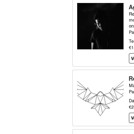
A
Rø
mo
on
Pa
Te
€1
V
R
Ma
Pa
Da
€2
V