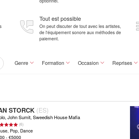
optionnel.
Tout est possible
s
On peut discuter de tout avec les artistes,
de l'équipement sonore aux méthodes de
paiement.
Genre
Formation
Occasion
Reprises
AN STORCK
(
ES
)
plo, John Sumit, Sweedish House Mafia
(
6
)
use, Pop, Dance
00 - €5000