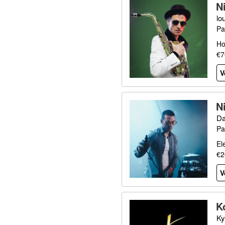
N
lo
Pa
Ho
€7
V
N
Da
Pa
El
€2
V
K
Ky