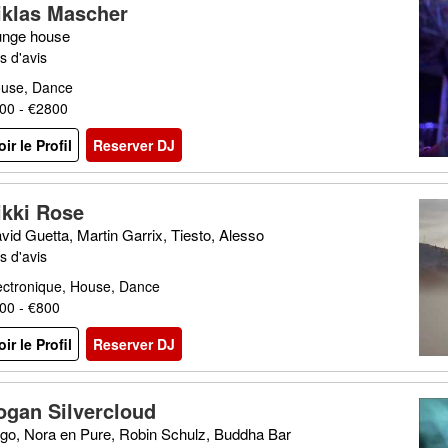
iklas Mascher
unge house
s d'avis
use, Dance
00 - €2800
oir le Profil
Reserver DJ
ikki Rose
vid Guetta, Martin Garrix, Tiesto, Alesso
s d'avis
ectronique, House, Dance
00 - €800
oir le Profil
Reserver DJ
ogan Silvercloud
go, Nora en Pure, Robin Schulz, Buddha Bar