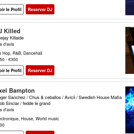
oir le Profil
Reserver DJ
J Killed
ejay Killaide
s d'avis
p Hop, R&B, Dancehall
50 - €350
oir le Profil
Reserver DJ
xel Bampton
ger Sanchez / Chus & ceballos / Avicii / Swedish House Mafia
bob Sinclar / fedde le grand
s d'avis
ectronique, House, World music
00