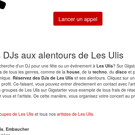
Lancer un appel
s DJs aux alentours de Les Ulis
echerche d'un DJ pour une fête ou un événement à
Les Ulis
? Sur Gigst
s de tous les genres, comme de la
house
, de la
techno
, du
disco
et p
onique.
Réservez des DJs de Les Ulis
et ses alentours. Cliquez sur un
n profil. Ce-faisant, vous pouvez entrer directement en contact avec l'ar
s groupes de Les Ulis sur Gigstarter vous exempte de tous frais de rés
vous et l'artiste. De cette manière, vous organisez votre concert au pr
oupes de Les Ulis
et tous nos
artistes de Les Ulis
.
is
,
Embaucher
ciées