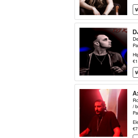
V
D
De
Pa
Hi
€1
V
A
Ro
/ 
Pa
El
€7