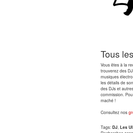
Tous le
Vous êtes à la r
trouverez des DJ
musiques électr
les détails de so
des DJs et autre
commission. Pour 
maché !
Consultez nos
gr
Tags:
DJ
,
Les Ul
Recherches asso