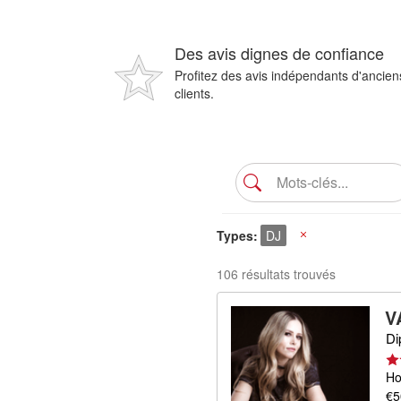
Des avis dignes de confiance
Profitez des avis indépendants d'ancien
clients.
Types
DJ
X
106 résultats trouvés
V
Di
Ho
€5