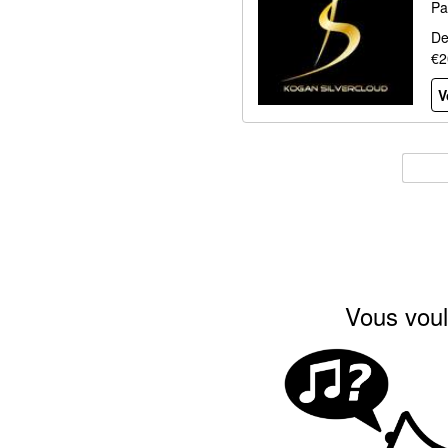
Pa
De
€2
V
Vous voul