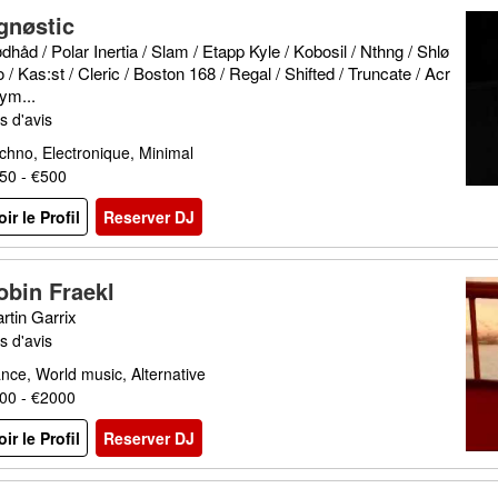
gnøstic
dhåd / Polar Inertia / Slam / Etapp Kyle / Kobosil / Nthng / Shlø
 / Kas:st / Cleric / Boston 168 / Regal / Shifted / Truncate / Acr
ym...
s d'avis
chno, Electronique, Minimal
50 - €500
oir le Profil
Reserver DJ
obin Fraekl
rtin Garrix
s d'avis
nce, World music, Alternative
00 - €2000
oir le Profil
Reserver DJ