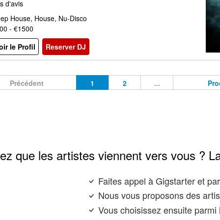
s d'avis
ep House, House, Nu-Disco
00 - €1500
oir le Profil
Reserver DJ
Précédent
1
2
...
Pro
ez que les artistes viennent vers vous ? L
Faites appel à Gigstarter et p
Nous vous proposons des artis
Vous choisissez ensuite parmi l