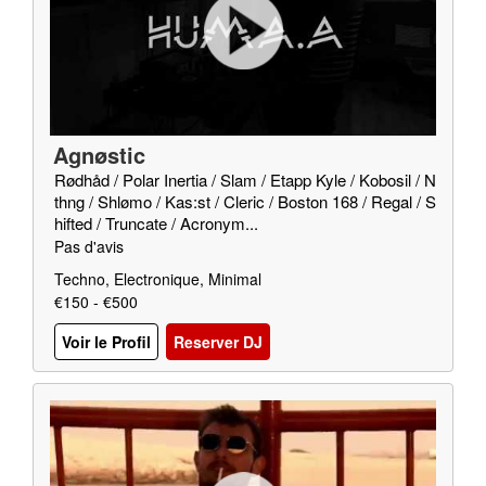
Agnøstic
Rødhåd / Polar Inertia / Slam / Etapp Kyle / Kobosil / N
thng / Shlømo / Kas:st / Cleric / Boston 168 / Regal / S
hifted / Truncate / Acronym...
Pas d'avis
Techno, Electronique, Minimal
€150 - €500
Voir le Profil
Reserver DJ