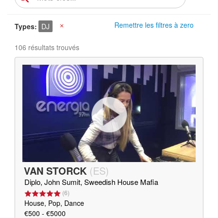
Remettre les filtres à zero
Types
DJ
X
106 résultats trouvés
VAN STORCK
(
ES
)
Diplo, John Sumit, Sweedish House Mafia
(
6
)
House, Pop, Dance
€500 - €5000