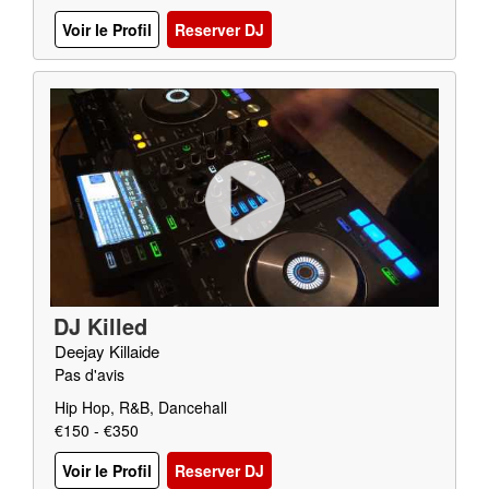
Voir le Profil
Reserver DJ
DJ Killed
Deejay Killaide
Pas d'avis
Hip Hop, R&B, Dancehall
€150 - €350
Voir le Profil
Reserver DJ