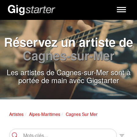
Toggle
navigati
Réservez un artiste de
Cagnes-sur-Mer
Les artistes de Cagnes-sur-Mer sont à
portée de main avec Gigstarter
Artistes
Alpes-Maritimes
Cagnes Sur Mer