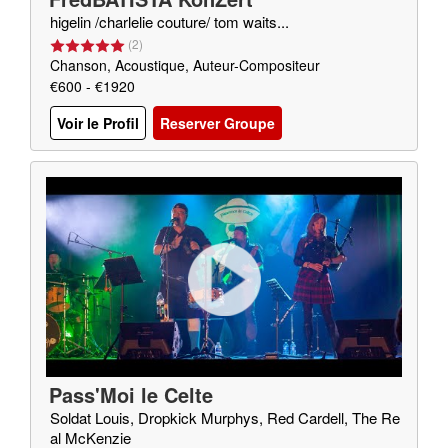
higelin /charlelie couture/ tom waits...
(
2
)
Chanson, Acoustique, Auteur-Compositeur
€600 - €1920
Voir le Profil
Reserver Groupe
Pass'Moi le Celte
Soldat Louis, Dropkick Murphys, Red Cardell, The Re
al McKenzie