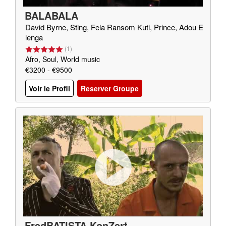
BALABALA
David Byrne, Sting, Fela Ransom Kuti, Prince, Adou E
lenga
(
1
)
Afro, Soul, World music
€3200 - €9500
Voir le Profil
Reserver Groupe
FredBATISTA KonZert