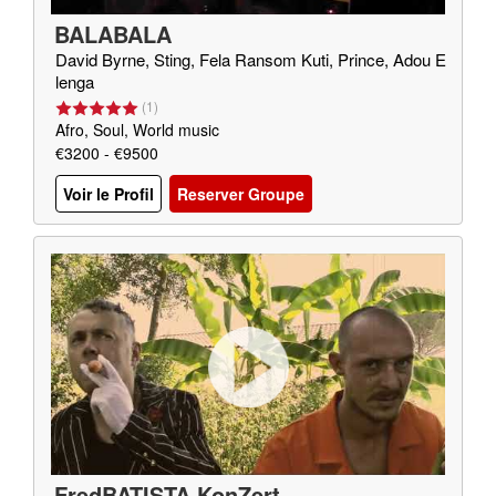
BALABALA
David Byrne, Sting, Fela Ransom Kuti, Prince, Adou E
lenga
(
1
)
Afro, Soul, World music
€3200 - €9500
Voir le Profil
Reserver Groupe
FredBATISTA KonZert