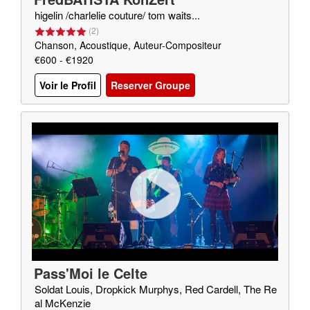
higelin /charlelie couture/ tom waits...
(
2
)
Chanson, Acoustique, Auteur-Compositeur
€600 - €1920
Voir le Profil
Reserver Groupe
Pass'Moi le Celte
Soldat Louis, Dropkick Murphys, Red Cardell, The Re
al McKenzie