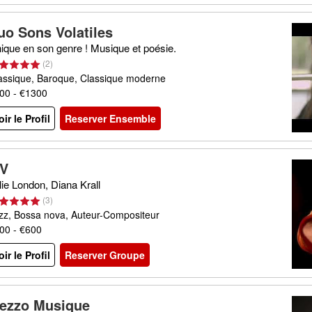
uo Sons Volatiles
ique en son genre ! Musique et poésie.
(
2
)
assique, Baroque, Classique moderne
00 - €1300
oir le Profil
Reserver Ensemble
V
lie London, Diana Krall
(
3
)
zz, Bossa nova, Auteur-Compositeur
00 - €600
oir le Profil
Reserver Groupe
ezzo Musique