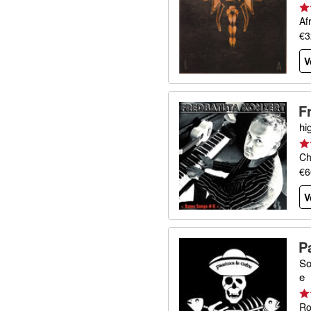
Af
€3
V
F
hi
Ch
€6
V
P
So
e
Ro