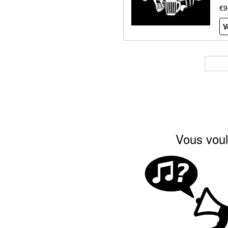
€9
V
Vous voul