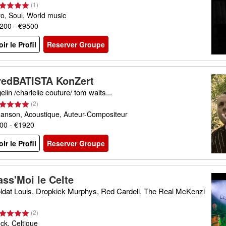
(
1
)
ro, Soul, World music
200 - €9500
oir le Profil
Reserver Groupe
redBATISTA KonZert
gelin /charlelie couture/ tom waits...
(
2
)
anson, Acoustique, Auteur-Compositeur
00 - €1920
oir le Profil
Reserver Groupe
ass'Moi le Celte
ldat Louis, Dropkick Murphys, Red Cardell, The Real McKenzi
(
2
)
ck, Celtique