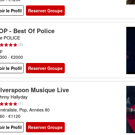
oir le Profil
Reserver Groupe
OP - Best Of Police
e POLICE
(
3
)
p
300 - €2000
oir le Profil
Reserver Groupe
ilverspoon Musique Live
hnny Hallyday
(
1
)
néraliste, Pop, Années 80
60 - €1120
oir le Profil
Reserver Groupe