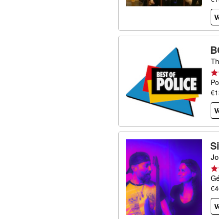
V
B
Th
Po
€1
V
S
Jo
Gé
€4
V