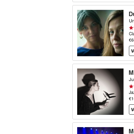
D
Un
Cl
€6
V
M
Ju
Ja
€1
V
M