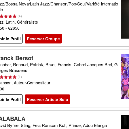
zz/Bossa Nova/Latin Jazz/Chanson/Pop/Soul/Variété Internatio
le
(
4
)
zz, Latin, Généraliste
50 - €2650
oir le Profil
Reserver Groupe
ranck Bersot
nabar, Renaud, Patrick, Bruel, Francis, Cabrel Jacques Brel, G
rges Brassens
(
1
)
anson, Auteur-Compositeur
00
oir le Profil
Reserver Artiste Solo
ALABALA
vid Byrne, Sting, Fela Ransom Kuti, Prince, Adou Elenga