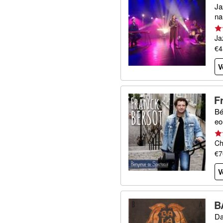
Ja
na
Ja
€4
V
F
Bé
eo
Ch
€7
V
B
Da