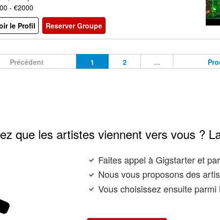
00 - €2000
oir le Profil
Reserver Groupe
Précédent
1
2
...
Pro
ez que les artistes viennent vers vous ? L
Faites appel à Gigstarter et p
Nous vous proposons des artis
Vous choisissez ensuite parmi l