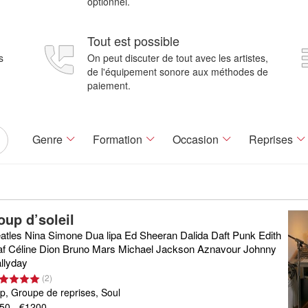
optionnel.
Tout est possible
s
On peut discuter de tout avec les artistes,
de l'équipement sonore aux méthodes de
paiement.
Genre
Formation
Occasion
Reprises
oup d’soleil
atles Nina Simone Dua lipa Ed Sheeran Dalida Daft Punk Edith
af Céline Dion Bruno Mars Michael Jackson Aznavour Johnny
llyday
(
2
)
p, Groupe de reprises, Soul
50 - €1200