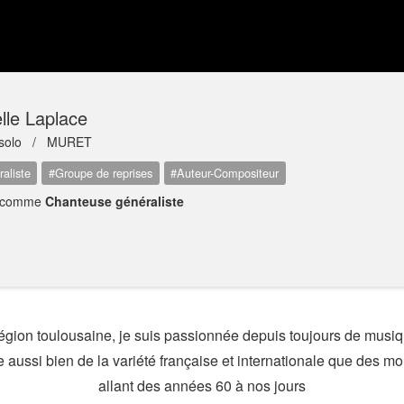
lle Laplace
e solo /
MURET
aliste
#Groupe de reprises
#Auteur-Compositeur
 comme
Chanteuse généraliste
gion toulousaine, je suis passionnée depuis toujours de musi
aussi bien de la variété française et internationale que des m
allant des années 60 à nos jours