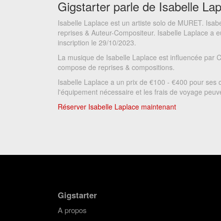
Gigstarter parle de Isabelle La
Isabelle Laplace est un artiste solo de MURET. Isab
reprises & Auteur-Compositeur. Isabelle Laplace a 
inscription le 29/10/2023.
La musique de Isabelle Laplace est influencée par C
compose de reprises & compositions.
Isabelle Laplace a un prix de €100 - €400 pour ses 
l'équipement nécessaire et les frais de voyage peuven
Réserver Isabelle Laplace maintenant
Gigstarter
A propos