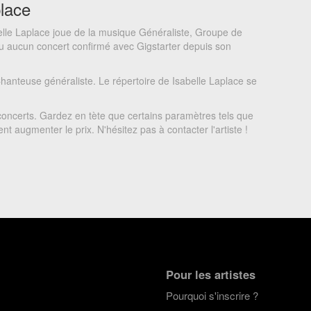
place
elle Laplace joue de la musique Généraliste, Groupe de
eu aucun concert confirmé avec Gigstarter depuis son
hanteuse généraliste. Le répertoire de Isabelle Laplace se
concerts. Gardez en tète que certains paramètres tels que
t augmenter le prix. N'hésitez pas à contacter l'artiste !
Pour les artistes
Pourquoi s'inscrire ?