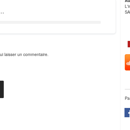
Au
L'
..
S
ui laisser un commentaire.
Pa