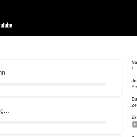
No
1
hn
Jo
Re
Du
24
g...
Ex
P